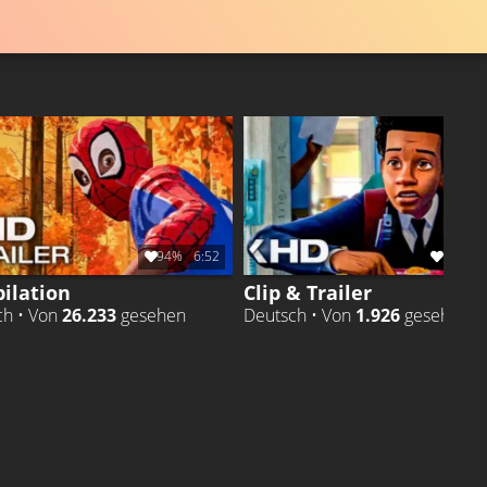
94%
6:52
100%
ilation
Clip & Trailer
ch • Von
26.233
gesehen
Deutsch • Von
1.926
gesehen