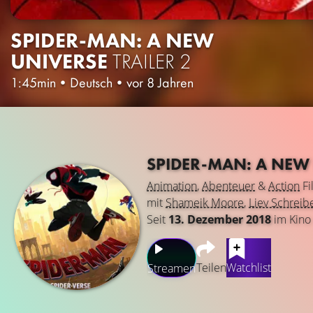
SPIDER-MAN: A NEW
UNIVERSE
TRAILER 2
1:45min
•
Deutsch
•
vor 8 Jahren
SPIDER-MAN: A NEW
Animation
,
Abenteuer
&
Action
Fi
mit
Shameik Moore
,
Liev Schreib
Seit
13. Dezember 2018
im Kino
Teilen
Watchlist
Streamen