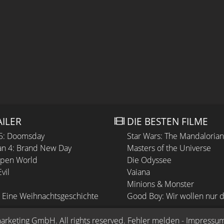
AILER
DIE BESTEN FILME
 5: Doomsday
Star Wars: The Mandaloria
n 4: Brand New Day
Masters of the Universe
Open World
Die Odyssee
vil
Vaiana
Minions & Monster
 Eine Weihnachtsgeschichte
Good Boy: Wir wollen nur d
arketing GmbH
. All rights reserved.
Fehler melden
 - 
Impressu