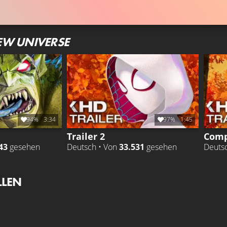
EW UNIVERSE
94%
3:34
97%
1:45
Trailer 2
Comp
43
gesehen
Deutsch • Von
33.531
gesehen
Deuts
LLEN