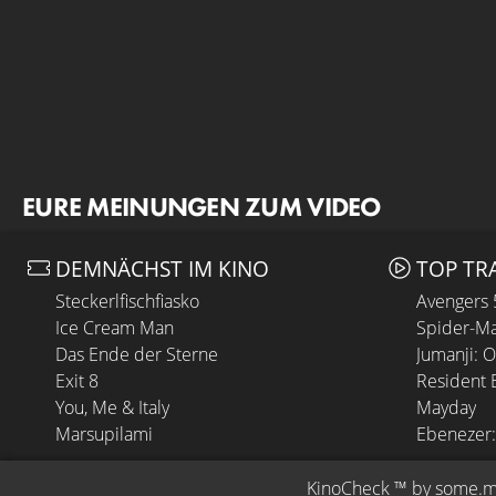
EURE MEINUNGEN ZUM VIDEO
DEMNÄCHST IM KINO
TOP TR
Steckerlfischfiasko
Avengers
Ice Cream Man
Spider-Ma
Das Ende der Sterne
Jumanji: 
Exit 8
Resident E
You, Me & Italy
Mayday
Marsupilami
Ebenezer:
KinoCheck
 ™ by 
some.m