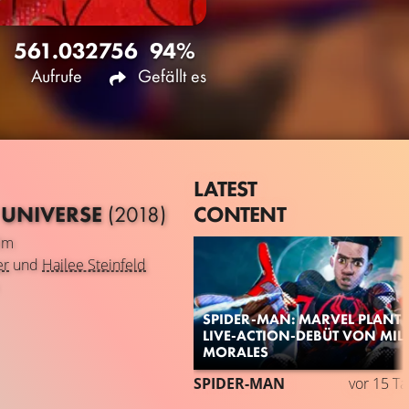
561.032
756
94%
Aufrufe
Gefällt es
LATEST
CONTENT
 UNIVERSE
(2018)
lm
er
und
Hailee Steinfeld
SPIDER-MAN: MARVEL PLANT
LIVE-ACTION-DEBÜT VON MIL
MORALES
SPIDER-MAN
vor 15 T