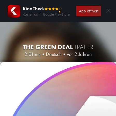
KinoCheck
App öffnen
Kostenlos im Google Play Store
THE GREEN DEAL
TRAILER
2:01min
•
Deutsch
•
vor 2 Jahren