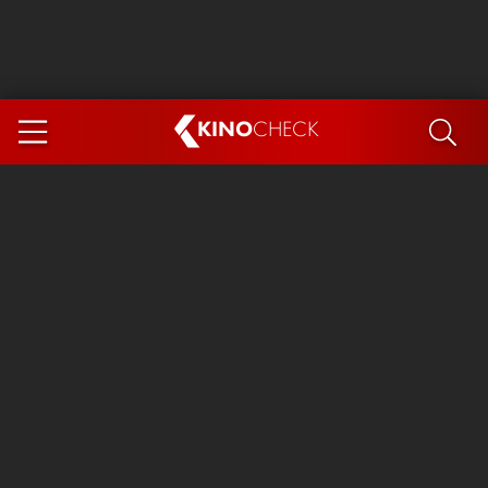
KINO
CHECK
App
DEMNÄCHST IM KINO
Steckerlfischfiasko
The Invite
Ice Cream Man
Das Ende der Sterne
Exit 8
You, Me & Italy