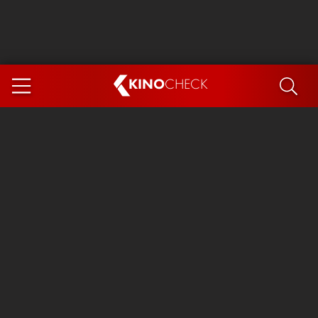
KINO
CHECK
App
DEMNÄCHST IM KINO
Steckerlfischfiasko
The Invite
Ice Cream Man
Das Ende der Sterne
Exit 8
You, Me & Italy