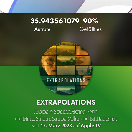
35.943
56
1079
90%
Aufrufe
Gefällt es
EXTRAPOLATIONS
Drama
&
Science Fiction
Serie
mit
Meryl Streep
,
Sienna Miller
und
Kit Harington
Seit
17. März 2023
auf
Apple TV