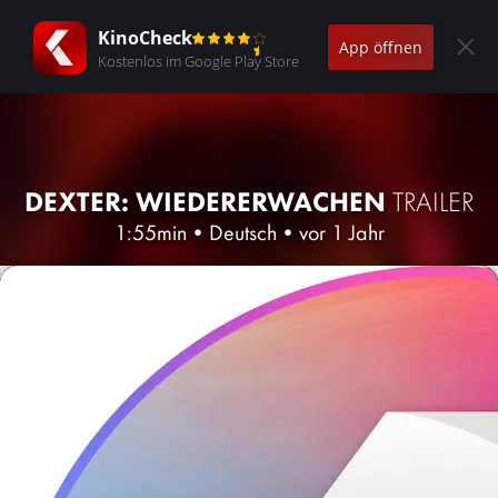
KinoCheck
App öffnen
Kostenlos im Google Play Store
DEXTER: WIEDERERWACHEN
TRAILER
1:55min
•
Deutsch
•
vor 1 Jahr