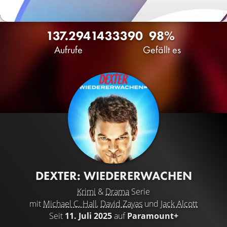
137.294
143
3390
98%
Aufrufe
Gefällt es
DEXTER: WIEDERERWACHEN
Krimi
&
Drama
Serie
mit
Michael C. Hall
,
David Zayas
und
Jack Alcott
Seit
11. Juli 2025
auf
Paramount+