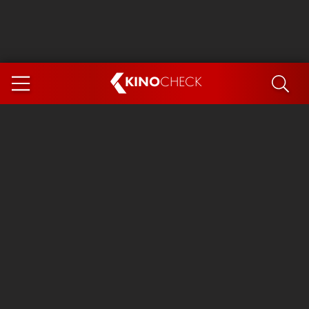
KINO
CHECK
App
DEMNÄCHST IM KINO
Steckerlfischfiasko
Ice Cream Man
Das Ende der Sterne
Exit 8
You, Me & Italy
Marsupilami