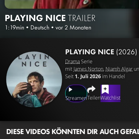
PLAYING NICE
TRAILER
1:19min
•
Deutsch
•
vor 2 Monaten
PLAYING NICE
(2026)
Drama
Serie
mit
James Norton
,
Niamh Algar
u
Seit
1. Juli 2026
im Handel
Teilen
Watchlist
Streamen
DIESE VIDEOS KÖNNTEN DIR AUCH GEFA