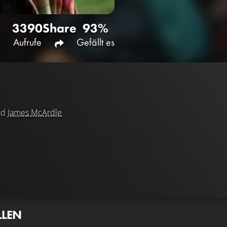
3390
Share
93%
Aufrufe
Gefällt es
nd
James McArdle
LLEN