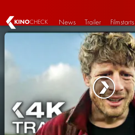
News
Trailer
Filmstarts
KINO
CHECK