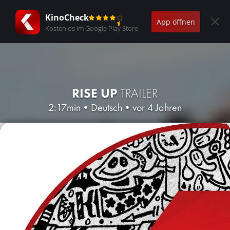
KinoCheck
App öffnen
Kostenlos im Google Play Store
RISE UP
TRAILER
2:17min
•
Deutsch
•
vor 4 Jahren