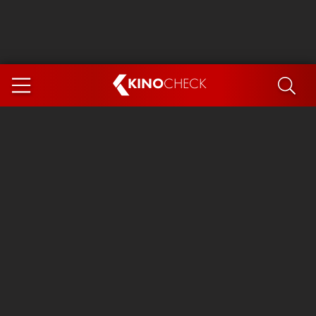
KINO
CHECK
App
DEMNÄCHST IM KINO
Steckerlfischfiasko
The Invite
Ice Cream Man
Das Ende der Sterne
Exit 8
You, Me & Italy