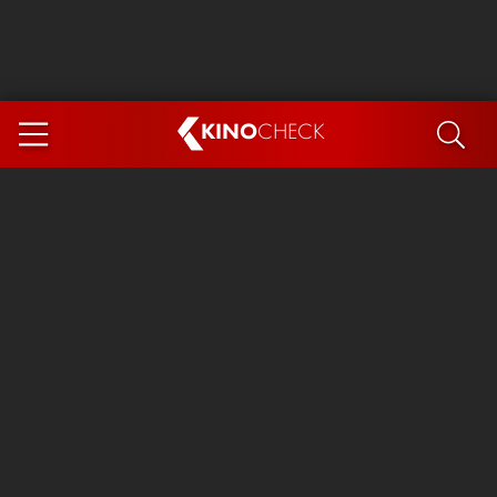
KINO
CHECK
App
DEMNÄCHST IM KINO
Steckerlfischfiasko
Ice Cream Man
Das Ende der Sterne
Exit 8
You, Me & Italy
Marsupilami