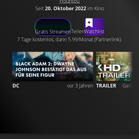
Hounsou
Seit
20. Oktober 2022
im Kino
LATEST CONTENT
Teilen
Watchlist
Gratis Streamen
7 Tage kostenlos, dann 5.99/Monat (Partnerlink).
BLACK ADAM 2: DWAYNE
JOHNSON BESTÄTIGT DAS AUS
FÜR SEINE FIGUR
7
DC
vor 3 Jahren
TRAILER
Gefällt