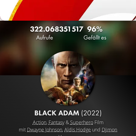
322.068
351
517
96%
Aufrufe
Gefällt es
BLACK ADAM
(2022)
Action
,
Fantasy
&
Superhero
Film
mit
Dwayne Johnson
,
Aldis Hodge
und
Djimon