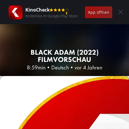
KinoCheck
App öffnen
Kostenlos im Google Play Store
BLACK ADAM (2022)
FILMVORSCHAU
8:59min
•
Deutsch
•
vor 4 Jahren