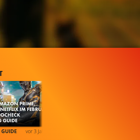
T
AMAZON PRIME,
 NETFLIX IM FEBRUAR
INOCHECK
 GUIDE
527.2K
97%
2:53
 GUIDE
vor 3 Jahren
TRAILER
Gefällt
97%
von
527.150