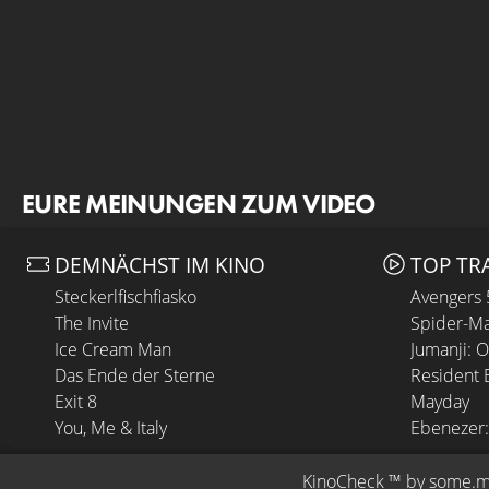
EURE MEINUNGEN ZUM VIDEO
DEMNÄCHST IM KINO
TOP TR
Steckerlfischfiasko
Avengers
The Invite
Spider-Ma
Ice Cream Man
Jumanji: 
Das Ende der Sterne
Resident E
Exit 8
Mayday
You, Me & Italy
Ebenezer:
KinoCheck
 ™ by 
some.m