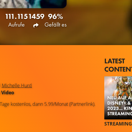
111.115
1459
96%
Aufrufe
Gefällt es
LATEST
CONTEN
d
Michelle Hurd
 Video
NEU AUF 
DISNEY+ &
 Tage kostenlos, dann 5.99/Monat (Partnerlink).
2023... K
STREAMING
STREAMING