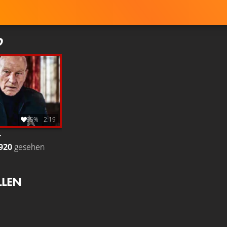
D
95%
2:19
r
920
gesehen
LLEN