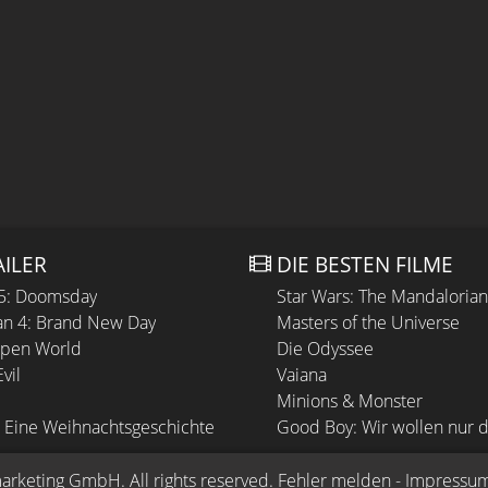
AILER
DIE BESTEN FILME
 5: Doomsday
Star Wars: The Mandaloria
n 4: Brand New Day
Masters of the Universe
Open World
Die Odyssee
vil
Vaiana
Minions & Monster
 Eine Weihnachtsgeschichte
Good Boy: Wir wollen nur d
arketing GmbH
. All rights reserved.
Fehler melden
 - 
Impressu