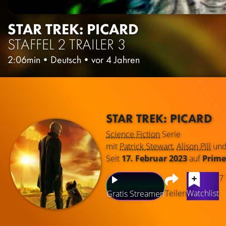
STAR TREK: PICARD
STAFFEL 2
TRAILER 3
2:06min
•
Deutsch
•
vor 4 Jahren
STAR TREK: PICARD
Science Fiction
Serie
mit
Patrick Stewart
,
Alison Pill
un
Seit
17. Februar 2023
auf
Prime
7
Teilen
Watchlist
Gratis Streamen