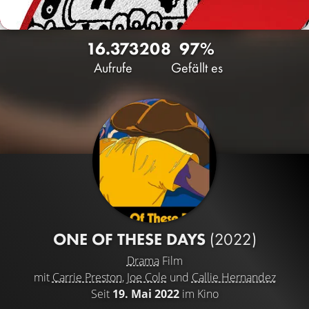
16.373
208
97%
Aufrufe
Gefällt es
ONE OF THESE DAYS
(2022)
Drama
Film
mit
Carrie Preston
,
Joe Cole
und
Callie Hernandez
Seit
19. Mai 2022
im Kino