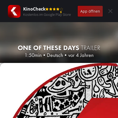
KinoCheck
App öffnen
Kostenlos im Google Play Store
ONE OF THESE DAYS
TRAILER
1:50min
•
Deutsch
•
vor 4 Jahren