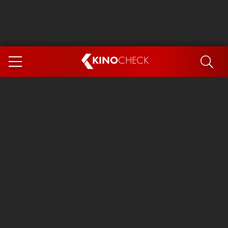
KINO
CHECK
App
DEMNÄCHST IM KINO
Steckerlfischfiasko
Ice Cream Man
Das Ende der Sterne
Exit 8
You, Me & Italy
Marsupilami