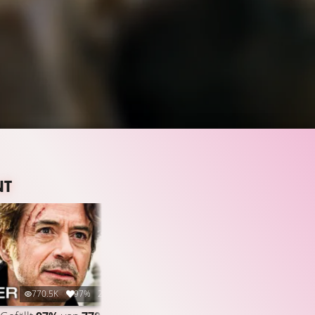
NT
770.5K
97%
2:03
274.3K
98%
3:40