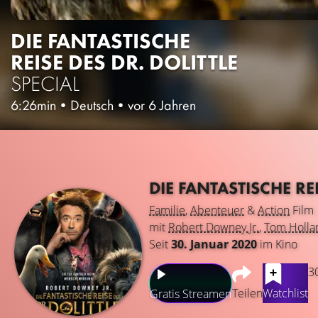
DIE FANTASTISCHE
REISE DES DR. DOLITTLE
SPECIAL
6:26min
•
Deutsch
•
vor 6 Jahren
DIE FANTASTISCHE RE
Familie
,
Abenteuer
&
Action
Film
mit
Robert Downey Jr.
,
Tom Holla
Seit
30. Januar 2020
im Kino
3
Teilen
Watchlist
Gratis Streamen