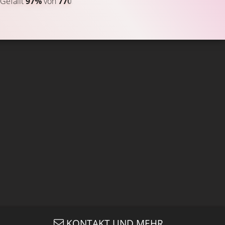
Gefällt
97%
von
770.517
TRAILER 2
Gefällt
98%
von
274.311
KONTAKT UND MEHR