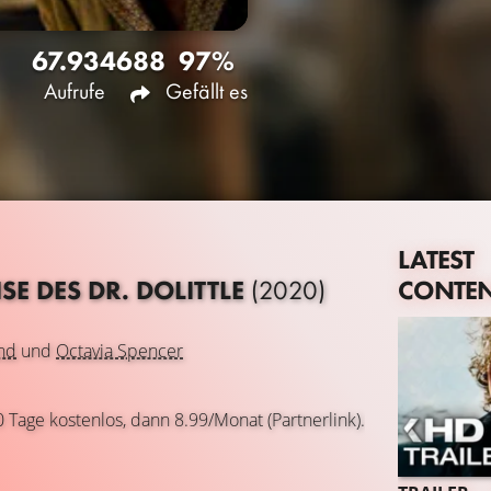
67.934
688
97%
Aufrufe
Gefällt es
LATEST
CONTE
ISE DES DR. DOLITTLE
(2020)
nd
und
Octavia Spencer
0 Tage kostenlos, dann 8.99/Monat (Partnerlink).