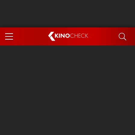
KINO
CHECK
App
DEMNÄCHST IM KINO
Steckerlfischfiasko
Ice Cream Man
Das Ende der Sterne
Exit 8
You, Me & Italy
Marsupilami