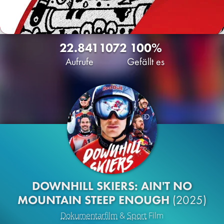
22.841
1072
100%
Aufrufe
Gefällt es
DOWNHILL SKIERS: AIN'T NO
MOUNTAIN STEEP ENOUGH
(2025)
Dokumentarfilm
&
Sport
Film