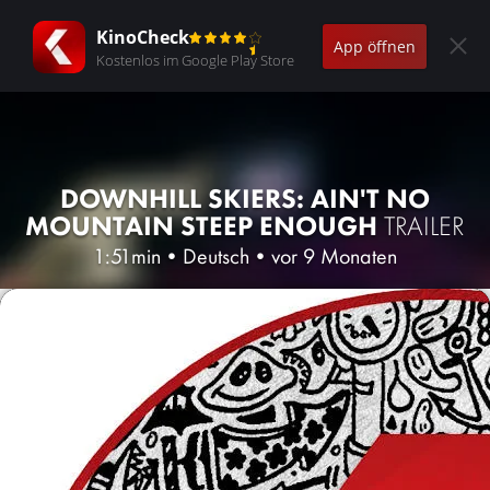
KinoCheck
App öffnen
Kostenlos im Google Play Store
DOWNHILL SKIERS: AIN'T NO
MOUNTAIN STEEP ENOUGH
TRAILER
1:51min
•
Deutsch
•
vor 9 Monaten