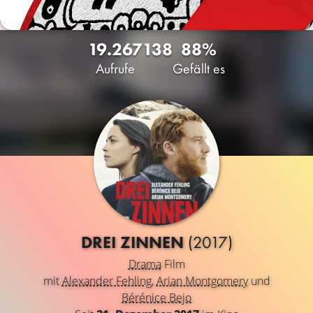
19.267
138
88%
Aufrufe
Gefällt es
DREI ZINNEN
(2017)
Drama
Film
mit
Alexander Fehling
,
Arian Montgomery
und
Bérénice Bejo