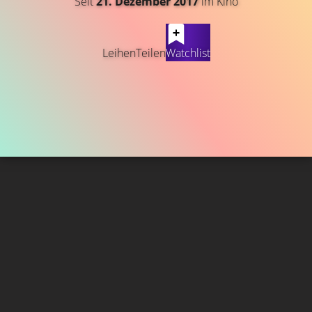
Seit
21. Dezember 2017
im Kino
Leihen
Teilen
Watchlist