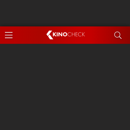
KINO
CHECK
App
DEMNÄCHST IM KINO
Steckerlfischfiasko
Ice Cream Man
Das Ende der Sterne
Exit 8
You, Me & Italy
Marsupilami