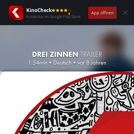
KinoCheck
App öffnen
Kostenlos im Google Play Store
DREI ZINNEN
TRAILER
1:54min
•
Deutsch
•
vor 8 Jahren