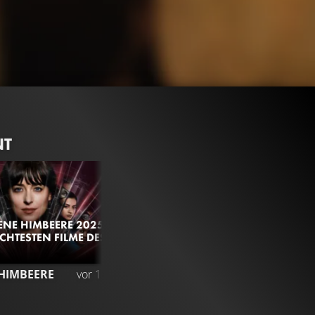
NT
ENE HIMBEERE 2025:
ECHTESTEN FILME DES
177.4K
95%
1:47
HIMBEERE
vor 1 Jahr
TRAILER
Gefällt
95%
von
177.361