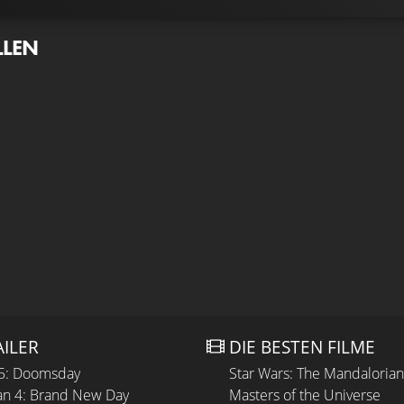
LLEN
AILER
DIE BESTEN FILME
 5: Doomsday
Star Wars: The Mandaloria
n 4: Brand New Day
Masters of the Universe