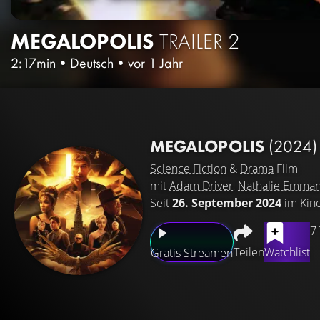
MEGALOPOLIS
TRAILER 2
2:17min
•
Deutsch
•
vor 1 Jahr
MEGALOPOLIS
(2024)
Science Fiction
&
Drama
Film
mit
Adam Driver
,
Nathalie Emman
Seit
26. September 2024
im Kin
7
Teilen
Watchlist
Gratis Streamen