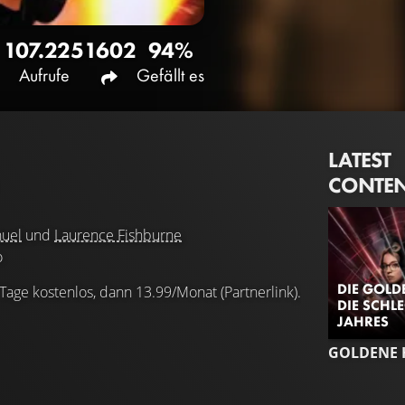
107.225
1602
94%
Aufrufe
Gefällt es
LATEST
CONTE
uel
und
Laurence Fishburne
o
DIE GOLD
 Tage kostenlos, dann 13.99/Monat (Partnerlink).
DIE SCHL
JAHRES
GOLDENE 