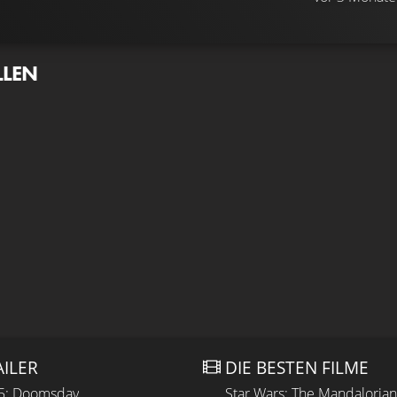
LLEN
AILER
DIE BESTEN FILME
 5: Doomsday
Star Wars: The Mandaloria