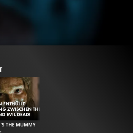
T
N ENTHÜLLT
NG ZWISCHEN THE
 EVIL DEAD!
804.5K
96%
2:36
N'S THE MUMMY
TRAILER
Gefällt
96%
von
804.542
en