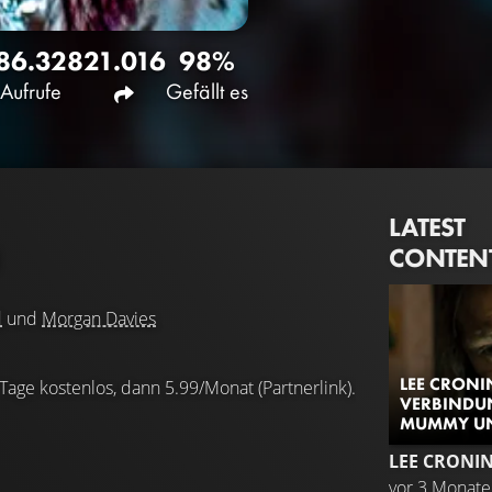
86.328
21.016
98%
Aufrufe
Gefällt es
LATEST
CONTEN
)
d
und
Morgan Davies
LEE CRONI
 Tage kostenlos, dann 5.99/Monat (Partnerlink).
VERBINDU
MUMMY UND
LEE CRONI
vor 3 Monat