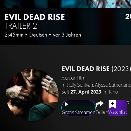
EVIL DEAD RISE
2
TRAILER 2
2:45min
•
Deutsch
•
vor 3 Jahren
EVIL DEAD RISE
(2023
Horror
Film
mit
Lily Sullivan
,
Alyssa Sutherlan
Seit
27. April 2023
im Kino
7
Teilen
Watchlist
Gratis Streamen