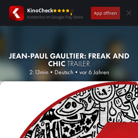
KinoCheck
App öffnen
Kostenlos im Google Play Store
JEAN-PAUL GAULTIER: FREAK AND
CHIC
TRAILER
2:13min
•
Deutsch
•
vor 6 Jahren