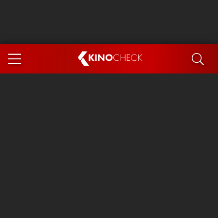
KINO
CHECK
App
DEMNÄCHST IM KINO
Steckerlfischfiasko
Ice Cream Man
Das Ende der Sterne
Exit 8
You, Me & Italy
Marsupilami