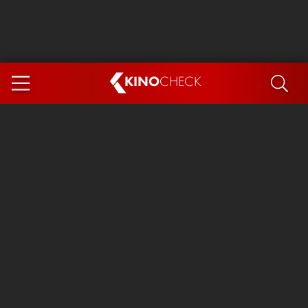
KINO
CHECK
App
DEMNÄCHST IM KINO
Steckerlfischfiasko
Ice Cream Man
Das Ende der Sterne
Exit 8
You, Me & Italy
Marsupilami