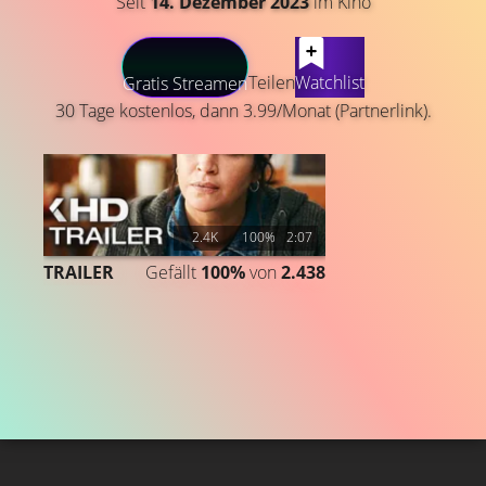
Seit
14. Dezember 2023
im Kino
LATEST CONTENT
Teilen
Watchlist
Gratis Streamen
30 Tage kostenlos, dann 3.99/Monat (Partnerlink).
2.4K
100%
2:07
TRAILER
Gefällt
100%
von
2.438