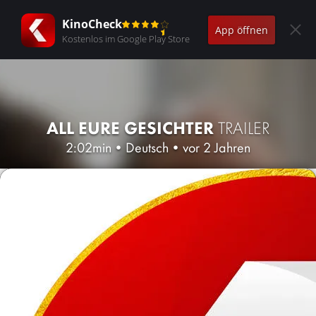
KinoCheck
App öffnen
Kostenlos im Google Play Store
ALL EURE GESICHTER
TRAILER
2:02min
•
Deutsch
•
vor 2 Jahren