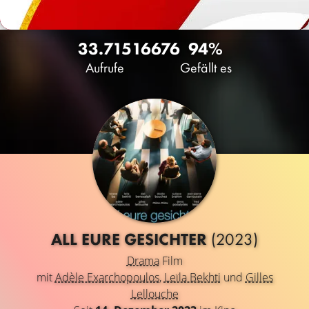
33.715
16
676
94%
Aufrufe
Gefällt es
ALL EURE GESICHTER
(2023)
Drama
Film
mit
Adèle Exarchopoulos
,
Leïla Bekhti
und
Gilles
Lellouche