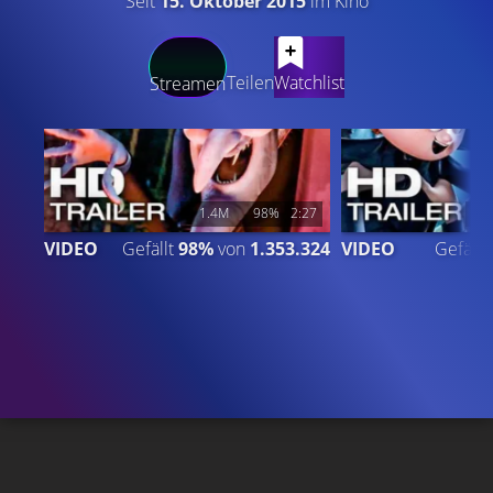
Seit
15. Oktober 2015
im Kino
LATEST CONTENT
Teilen
Watchlist
Streamen
1.4M
98%
2:27
7
VIDEO
Gefällt
98%
von
1.353.324
VIDEO
Gefällt