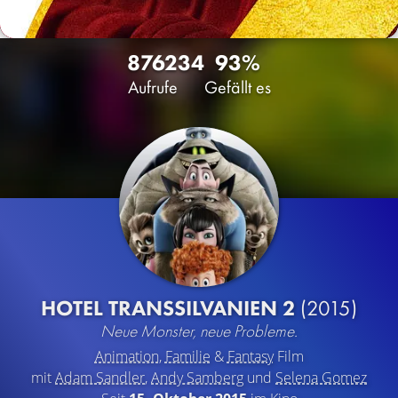
8762
34
93%
Aufrufe
Gefällt es
HOTEL TRANSSILVANIEN 2
(2015)
Neue Monster, neue Probleme.
Animation
,
Familie
&
Fantasy
Film
mit
Adam Sandler
,
Andy Samberg
und
Selena Gomez