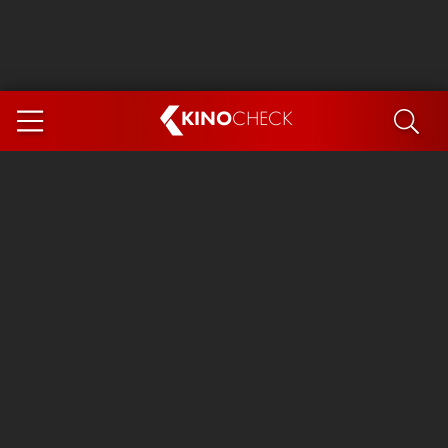
KINO
CHECK
App
DEMNÄCHST IM KINO
Steckerlfischfiasko
Ice Cream Man
Das Ende der Sterne
Exit 8
You, Me & Italy
Marsupilami