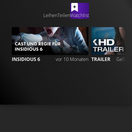
LATEST CONTENT
Leihen
Teilen
Watchlist
CAST UND REGIE FÜR
INSIDIOUS 6
3
INSIDIOUS 6
vor 10 Monaten
TRAILER
Gefällt