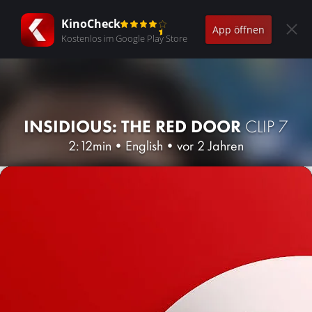
KinoCheck
App öffnen
Kostenlos im Google Play Store
INSIDIOUS: THE RED DOOR
CLIP 7
2:12min
•
English
•
vor 2 Jahren