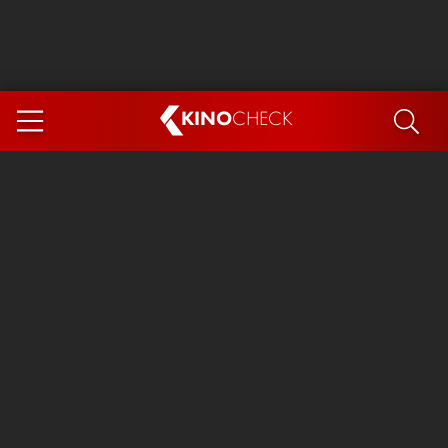
KINO
CHECK
App
DEMNÄCHST IM KINO
Steckerlfischfiasko
The Invite
Ice Cream Man
Das Ende der Sterne
Exit 8
You, Me & Italy