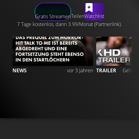
LATEST CONTENT
Teilen
Watchlist
Gratis Streamen
7 Tage kostenlos, dann 3.99/Monat (Partnerlink).
DAS PREQUEL ZUM HORROR-
HIT TALK TO ME IST BEREITS
ABGEDREHT UND EINE
FORTSETZUNG STEHT EBENSO
IN DEN STARTLÖCHERN
4
NEWS
vor 3 Jahren
TRAILER
Gefällt