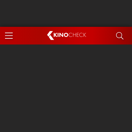
KINO
CHECK
App
DEMNÄCHST IM KINO
Steckerlfischfiasko
Ice Cream Man
Das Ende der Sterne
Exit 8
You, Me & Italy
Marsupilami