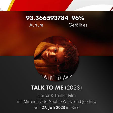
93.366
59
3784
96%
Aufrufe
Gefällt es
TALK TO ME
(2023)
Horror
&
Thriller
Film
mit
Miranda Otto
,
Sophie Wilde
und
Joe Bird
Seit
27. Juli 2023
im Kino