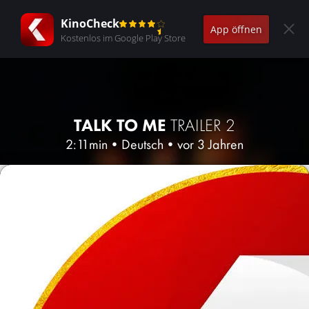
KinoCheck
App öffnen
Kostenlos im Google Play Store
TALK TO ME
TRAILER 2
2:11min
•
Deutsch
•
vor 3 Jahren