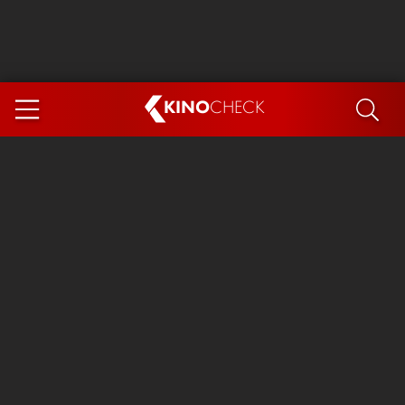
KINO
CHECK
App
DEMNÄCHST IM KINO
Steckerlfischfiasko
Ice Cream Man
Das Ende der Sterne
Exit 8
You, Me & Italy
Marsupilami