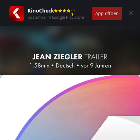
KinoCheck
App öffnen
Kostenlos im Google Play Store
JEAN ZIEGLER
TRAILER
1:58min
•
Deutsch
•
vor 9 Jahren