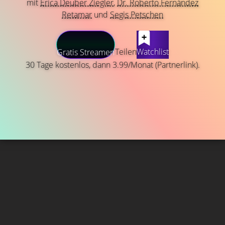
mit
Erica Deuber Ziegler
,
Dr. Roberto Fernández
Retamar
und
Segis Petschen
Teilen
Watchlist
Gratis Streamen
30 Tage kostenlos, dann 3.99/Monat (Partnerlink).