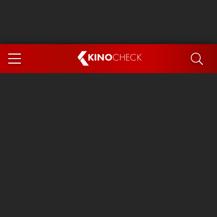
KINO
CHECK
App
DEMNÄCHST IM KINO
Steckerlfischfiasko
The Invite
Ice Cream Man
Das Ende der Sterne
Exit 8
You, Me & Italy