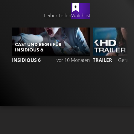
LATEST CONTENT
Leihen
Teilen
Watchlist
CAST UND REGIE FÜR
INSIDIOUS 6
3
INSIDIOUS 6
vor 10 Monaten
TRAILER
Gefällt