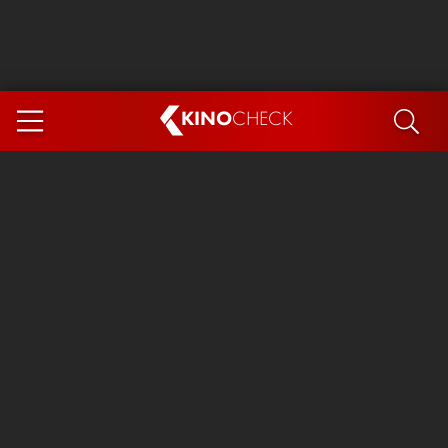
KINO
CHECK
App
DEMNÄCHST IM KINO
Steckerlfischfiasko
Ice Cream Man
Das Ende der Sterne
Exit 8
You, Me & Italy
Marsupilami