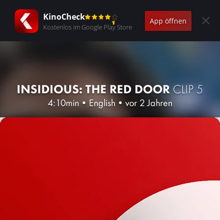
KinoCheck
App öffnen
Kostenlos im Google Play Store
INSIDIOUS: THE RED DOOR
CLIP 5
4:10min
•
English
•
vor 2 Jahren