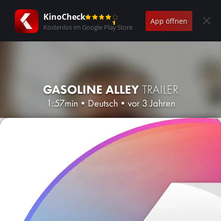
KinoCheck
App öffnen
Kostenlos im Google Play Store
GASOLINE ALLEY
TRAILER
1:57min
•
Deutsch
•
vor 3 Jahren