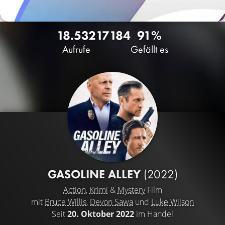
18.532
17
184
91%
Aufrufe
Gefällt es
GASOLINE ALLEY
(2022)
Action
,
Krimi
&
Mystery
Film
mit
Bruce Willis
,
Devon Sawa
und
Luke Wilson
Seit
20. Oktober 2022
im Handel