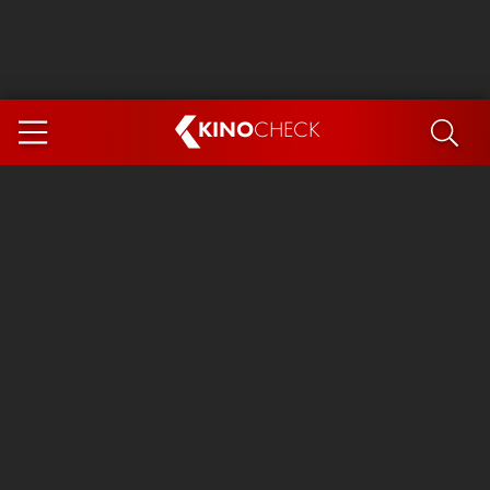
KINO
CHECK
App
DEMNÄCHST IM KINO
Steckerlfischfiasko
Ice Cream Man
Das Ende der Sterne
Exit 8
You, Me & Italy
Marsupilami