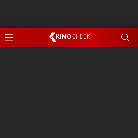
KINO
CHECK
App
DEMNÄCHST IM KINO
Steckerlfischfiasko
Ice Cream Man
Das Ende der Sterne
Exit 8
You, Me & Italy
Marsupilami