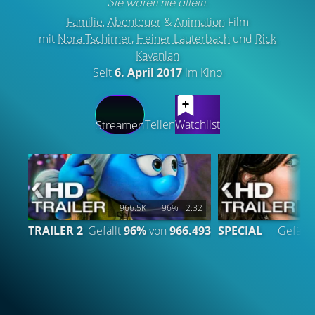
Sie waren nie allein.
Familie
,
Abenteuer
&
Animation
Film
mit
Nora Tschirner
,
Heiner Lauterbach
und
Rick
Kavanian
Seit
6. April 2017
im Kino
LATEST CONTENT
Teilen
Watchlist
Streamen
966.5K
96%
2:32
2
TRAILER 2
Gefällt
96%
von
966.493
SPECIAL
Gefällt