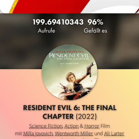
199.694
103
43
96%
Aufrufe
Gefällt es
RESIDENT EVIL 6: THE FINAL
CHAPTER
(2022)
Science Fiction
,
Action
&
Horror
Film
mit
Milla Jovovich
,
Wentworth Miller
und
Ali Larter