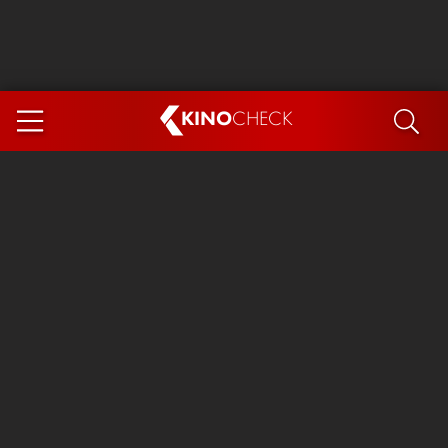
KINO
CHECK
App
DEMNÄCHST IM KINO
Steckerlfischfiasko
Ice Cream Man
Das Ende der Sterne
Exit 8
You, Me & Italy
Marsupilami