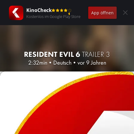
KinoCheck
App öffnen
Kostenlos im Google Play Store
RESIDENT EVIL 6
TRAILER 3
2:32min
•
Deutsch
•
vor 9 Jahren