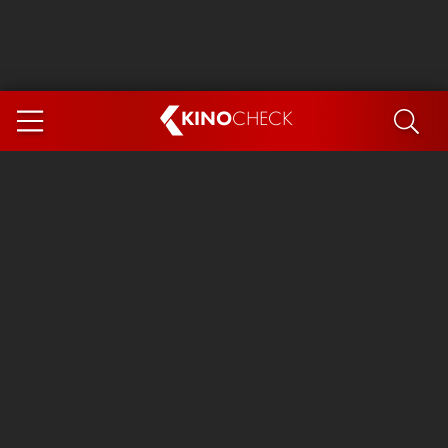
KINO
CHECK
App
DEMNÄCHST IM KINO
Steckerlfischfiasko
Ice Cream Man
Das Ende der Sterne
Exit 8
You, Me & Italy
Marsupilami