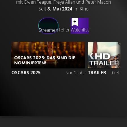
mit
Owen Teague
,
Freya Allan
und
Peter Macon
Seit
8. Mai 2024
im Kino
LATEST CONTENT
Teilen
Watchlist
Streamen
OSCARS 2025: DAS SIND DIE
NOMINIERTEN!
7
OSCARS 2025
vor 1 Jahr
TRAILER
Gefällt