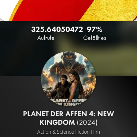
325.640
50
472
97%
Aufrufe
Gefällt es
PLANET DER AFFEN 4: NEW
KINGDOM
(2024)
Action
&
Science Fiction
Film