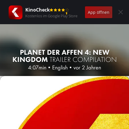
KinoCheck
App öffnen
Kostenlos im Google Play Store
PLANET DER AFFEN 4: NEW
KINGDOM
TRAILER COMPILATION
4:07min
•
English
•
vor 2 Jahren