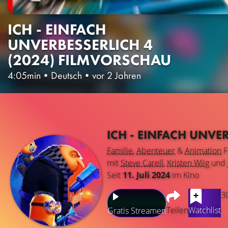
ICH - EINFACH
UNVERBESSERLICH 4
(2024) FILMVORSCHAU
4:05min
•
Deutsch
•
vor 2 Jahren
ICH - EINFACH UNVE
Familie
,
Abenteuer
&
Animation
F
mit
Steve Carell
,
Kristen Wiig
und
Seit
11. Juli 2024
im Kino
3
Teilen
Watchlist
Gratis Streamen