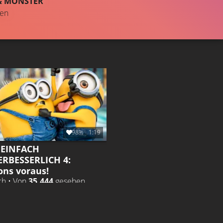
& MONSTER
TRAILER
Gefällt
98%
von
2.274.935
ten
98%
1:19
- EINFACH
RBESSERLICH 4:
ons voraus!
ch • Von
35.444
gesehen