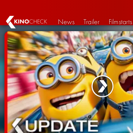
News
Trailer
Filmstarts
KINO
CHECK