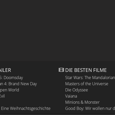
AILER
DIE BESTEN FILME
 5: Doomsday
Star Wars: The Mandaloria
n 4: Brand New Day
Masters of the Universe
Open World
Die Odyssee
vil
Vaiana
Minions & Monster
 Eine Weihnachtsgeschichte
Good Boy: Wir wollen nur d