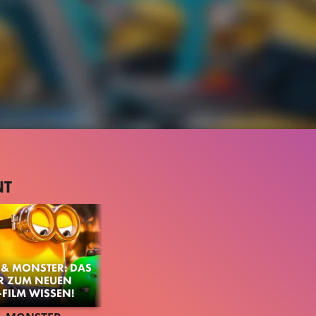
NT
& MONSTER: DAS
R ZUM NEUEN
FILM WISSEN!
2.3M
98%
2:37