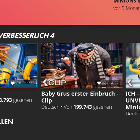
MINIONS 
vor 5 Mona
VERBESSERLICH 4
88%
11:32
96%
4:57
Baby Grus erster Einbruch -
ICH 
Clip
UNVE
3.793
gesehen
Mini
Deutsch • Von
199.743
gesehen
Deuts
LLEN