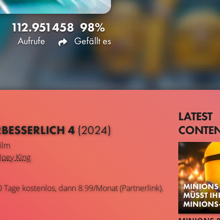
112.951
458
98%
Aufrufe
Gefällt es
LATEST
CONTE
RBESSERLICH 4
(2024)
ilm
Joey King
MINIONS 
0 Tage kostenlos, dann 8.99/Monat (Partnerlink).
MÜSST IH
MINIONS-