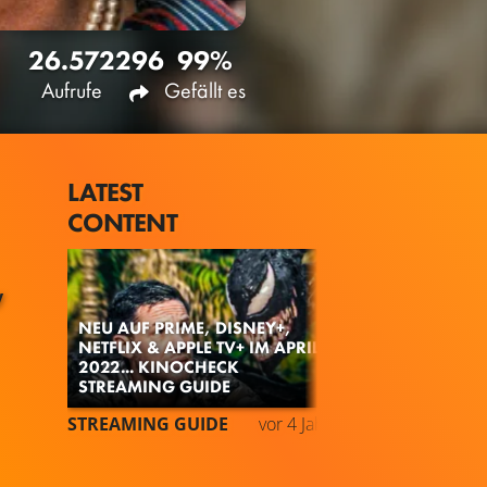
26.572
296
99%
Aufrufe
Gefällt es
LATEST
CONTENT
y
NEU AUF PRIME, DISNEY+,
NETFLIX & APPLE TV+ IM APRIL
2022... KINOCHECK
STREAMING GUIDE
STREAMING GUIDE
vor 4 Jahren