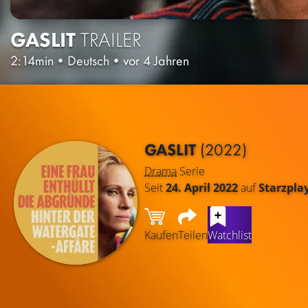
GASLIT
TRAILER
2:14min
•
Deutsch
•
vor 4 Jahren
GASLIT
(2022)
Drama
Serie
Seit
24. April 2022
auf
Starzpla
Kaufen
Teilen
Watchlist