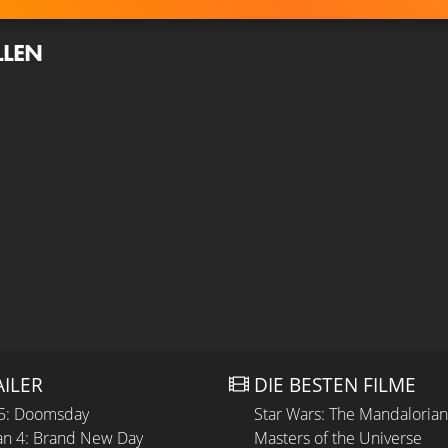
LLEN
AILER
DIE BESTEN FILME
 5: Doomsday
Star Wars: The Mandaloria
n 4: Brand New Day
Masters of the Universe