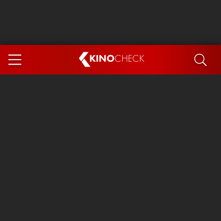
KINO
CHECK
App
DEMNÄCHST IM KINO
Steckerlfischfiasko
Ice Cream Man
Das Ende der Sterne
Exit 8
You, Me & Italy
Marsupilami