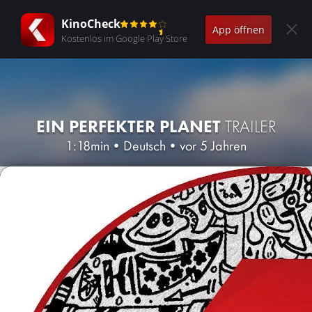
KinoCheck
App öffnen
Kostenlos im Google Play Store
EIN PERFEKTER PLANET
TRAILER
1:18min
•
Deutsch
•
vor 5 Jahren