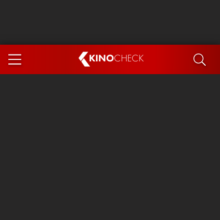
KINO
CHECK
App
DEMNÄCHST IM KINO
Steckerlfischfiasko
Ice Cream Man
Das Ende der Sterne
Exit 8
You, Me & Italy
Marsupilami