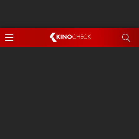
KINO
CHECK
App
DEMNÄCHST IM KINO
Steckerlfischfiasko
Ice Cream Man
Das Ende der Sterne
Exit 8
You, Me & Italy
Marsupilami