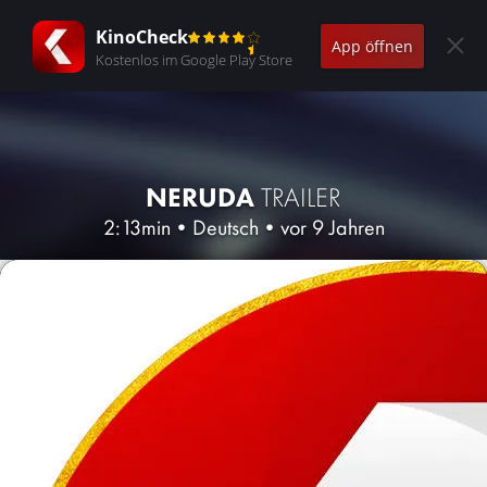
KinoCheck
App öffnen
Kostenlos im Google Play Store
NERUDA
TRAILER
2:13min
•
Deutsch
•
vor 9 Jahren