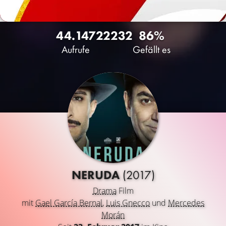
44.147
22
232
86%
Aufrufe
Gefällt es
NERUDA
(2017)
Drama
Film
mit
Gael García Bernal
,
Luis Gnecco
und
Mercedes
Morán