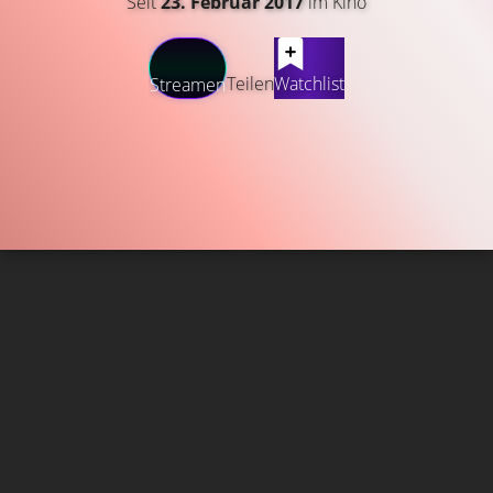
Seit
23. Februar 2017
im Kino
Teilen
Watchlist
Streamen