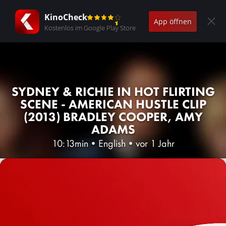
KinoCheck
App öffnen
Kostenlos im Google Play Store
SYDNEY & RICHIE IN HOT FLIRTING
SCENE - AMERICAN HUSTLE CLIP
(2013) BRADLEY COOPER, AMY
ADAMS
10:13min
•
English
•
vor 1 Jahr