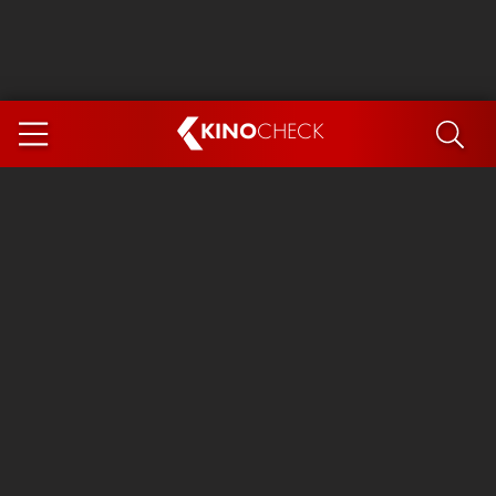
KINO
CHECK
App
DEMNÄCHST IM KINO
Steckerlfischfiasko
Ice Cream Man
Das Ende der Sterne
Exit 8
You, Me & Italy
Marsupilami