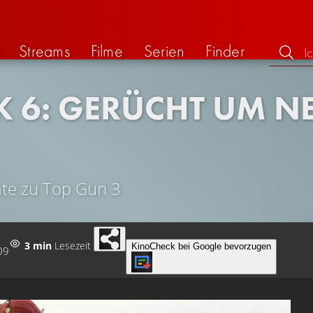
Streams
Filme
Serien
Finder
K 6: GERÜCHT UM N
te zu Top Gun 3
3 min
Lesezeit
KinoCheck bei Google bevorzugen
09