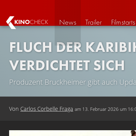
News
Trailer
Filmstarts
KINO
CHECK
FLUCH DER KARIBI
VERDICHTET SICH
Produzent Bruckheimer gibt auch Upda
Von
Carlos Corbelle Fraga
am
13. Februar 2026 um 16: