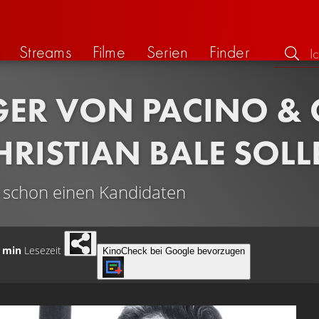
Streams
Filme
Serien
Finder
GER VON PACINO & 
HRISTIAN BALE SOLL
h schon einen Kandidaten
 min
Lesezeit
KinoCheck bei Google bevorzugen