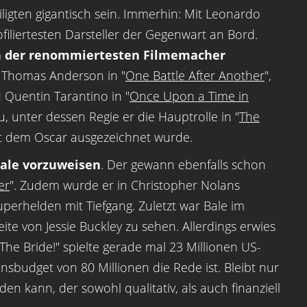
ligten gigantisch sein. Immerhin: Mit Leonardo
filiertesten Darsteller der Gegenwart an Bord.
gen der renommiertesten Filmemacher
l Thomas Anderson in "
One Battle After Another
",
 Quentin Tarantino in "
Once Upon a Time in
tu, unter dessen Regie er die Hauptrolle in "
The
mit dem Oscar ausgezeichnet wurde.
Bale vorzuweisen
. Der gewann ebenfalls schon
er
". Zudem wurde er in Christopher Nolans
perhelden mit Tiefgang. Zuletzt war Bale im
eite von Jessie Buckley zu sehen. Allerdings erwies
"The Bride!" spielte gerade mal 23 Millionen US-
sbudget von 80 Millionen die Rede ist. Bleibt nur
den kann, der sowohl qualitativ, als auch finanziell