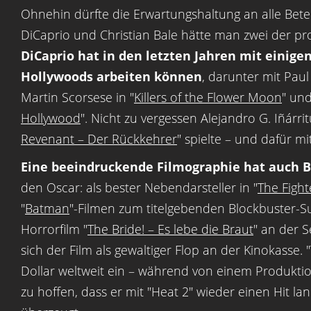
Ohnehin dürfte die Erwartungshaltung an alle Betei
DiCaprio und Christian Bale hätte man zwei der pro
DiCaprio hat in den letzten Jahren mit eini
Hollywoods arbeiten können
, darunter mit Pau
Martin Scorsese in "
Killers of the Flower Moon
" und
Hollywood
". Nicht zu vergessen Alejandro G. Iñárri
Revenant – Der Rückkehrer
" spielte – und dafür 
Eine beeindruckende Filmographie hat auch 
den Oscar: als bester Nebendarsteller in "
The Fight
"
Batman
"-Filmen zum titelgebenden Blockbuster-Su
Horrorfilm "
The Bride! – Es lebe die Braut
" an der S
sich der Film als gewaltiger Flop an der Kinokasse. 
Dollar weltweit ein – während von einem Produktion
zu hoffen, dass er mit "Heat 2" wieder einen Hit lan