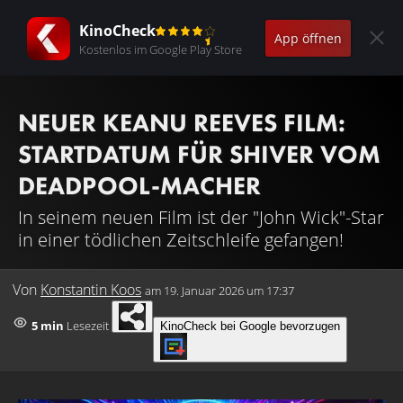
KinoCheck
App öffnen
Kostenlos im Google Play Store
NEUER KEANU REEVES FILM:
STARTDATUM FÜR SHIVER VOM
DEADPOOL-MACHER
In seinem neuen Film ist der "John Wick"-Star
in einer tödlichen Zeitschleife gefangen!
Von
Konstantin Koos
am
19. Januar 2026 um 17:37
5 min
Lesezeit
KinoCheck bei Google bevorzugen