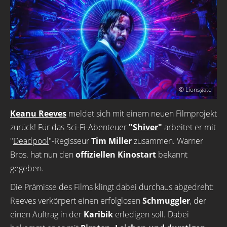
© Lionsgate
Keanu Reeves
meldet sich mit einem neuen Filmprojekt
zurück! Für das Sci-Fi-Abenteuer
"
Shiver
"
arbeitet er mit
"
Deadpool
"-Regisseur
Tim Miller
zusammen. Warner
Bros. hat nun den
offiziellen Kinostart
bekannt
gegeben.
Die Prämisse des Films klingt dabei durchaus abgedreht:
Reeves verkörpert einen erfolglosen
Schmuggler
, der
einen Auftrag in der
Karibik
erledigen soll. Dabei