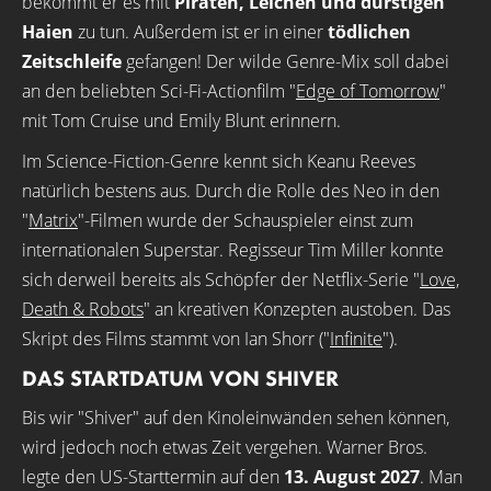
bekommt er es mit
Piraten, Leichen und durstigen
Haien
zu tun. Außerdem ist er in einer
tödlichen
Zeitschleife
gefangen! Der wilde Genre-Mix soll dabei
an den beliebten Sci-Fi-Actionfilm "
Edge of Tomorrow
"
mit Tom Cruise und Emily Blunt erinnern.
Im Science-Fiction-Genre kennt sich Keanu Reeves
natürlich bestens aus. Durch die Rolle des Neo in den
"
Matrix
"-Filmen wurde der Schauspieler einst zum
internationalen Superstar. Regisseur Tim Miller konnte
sich derweil bereits als Schöpfer der Netflix-Serie "
Love,
Death & Robots
" an kreativen Konzepten austoben. Das
Skript des Films stammt von Ian Shorr ("
Infinite
").
DAS STARTDATUM VON SHIVER
Bis wir "Shiver" auf den Kinoleinwänden sehen können,
wird jedoch noch etwas Zeit vergehen. Warner Bros.
legte den US-Starttermin auf den
13. August 2027
. Man