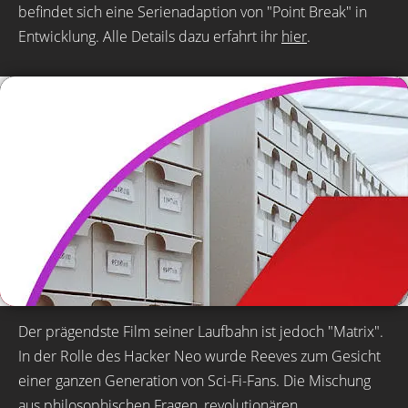
befindet sich eine Serienadaption von "Point Break" in
Entwicklung. Alle Details dazu erfahrt ihr
hier
.
Der prägendste Film seiner Laufbahn ist jedoch "Matrix".
In der Rolle des Hacker Neo wurde Reeves zum Gesicht
einer ganzen Generation von Sci-Fi-Fans. Die Mischung
aus philosophischen Fragen, revolutionären