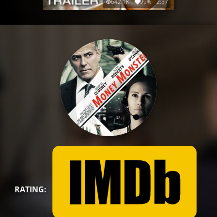
642.1K
99%
2:37
RATING: