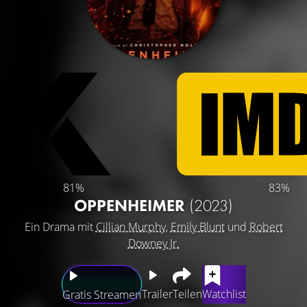
81%
83%
OPPENHEIMER
(2023)
Ein Drama mit
Cillian Murphy
,
Emily Blunt
und
Robert
Downey Jr.
Trailer
Teilen
Watchlist
Gratis Streamen