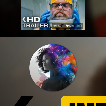
88.2K
82%
2:12