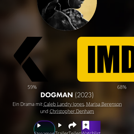
59%
68%
DOGMAN
(2023)
Ein Drama mit
Caleb Landry Jones
,
Marisa Berenson
und
Christopher Denham
Trailer
Teilen
Watchlist
Streamen