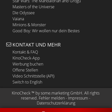
Star Wars: The Mandalorian and Grogu
Masters of the Universe
Die Odyssee
Vaiana
Minions & Monster
Good Boy: Wir wollen nur dein Bestes
KONTAKT UND MEHR
Kontakt & FAQ
KinoCheck-App
Werbung buchen
Offene Stellen
Video Schnittstelle (API)
Switch to English
KinoCheck
 ™ by 
some.marketing GmbH
. All rights 
reserved.
Fehler melden
 - 
Impressum
 - 
Datenschutzerklärung