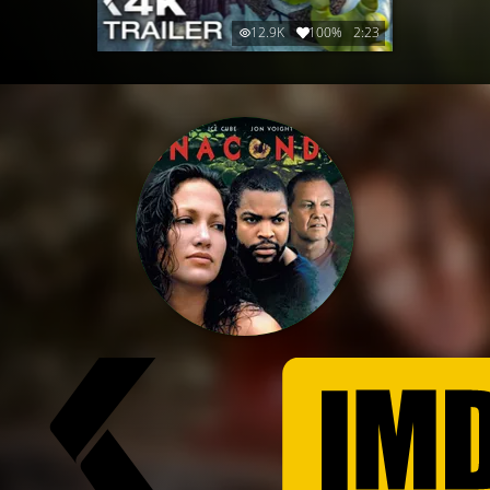
12.9K
100%
2:23