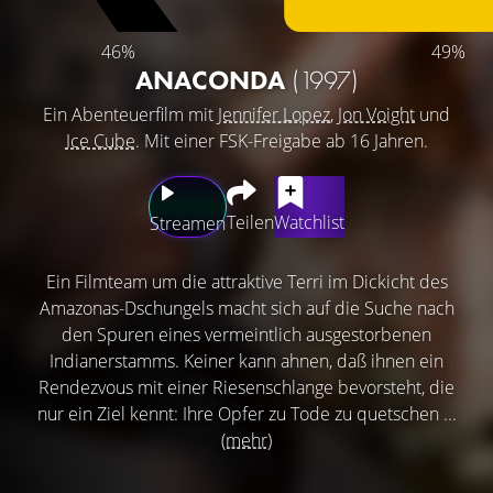
46%
49%
ANACONDA
(1997)
Ein Abenteuerfilm mit
Jennifer Lopez
,
Jon Voight
und
Ice Cube
. Mit einer FSK-Freigabe ab 16 Jahren.
Teilen
Watchlist
Streamen
Ein Filmteam um die attraktive Terri im Dickicht des
Amazonas-Dschungels macht sich auf die Suche nach
den Spuren eines vermeintlich ausgestorbenen
Indianerstamms. Keiner kann ahnen, daß ihnen ein
Rendezvous mit einer Riesenschlange bevorsteht, die
nur ein Ziel kennt: Ihre Opfer zu Tode zu quetschen ...
(mehr)