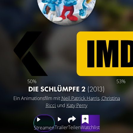
50%
53%
DIE SCHLÜMPFE 2
(2013)
Ein Animationsfilm mit
Neil Patrick Harris
,
Christina
Ricci
und
Katy Perry
Trailer
Teilen
Watchlist
Streamen