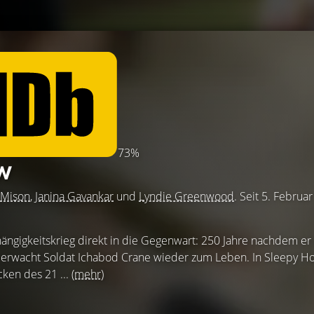
73%
OW
Mison
,
Janina Gavankar
und
Lyndie Greenwood
. Seit 5. Februa
gigkeitskrieg direkt in die Gegenwart: 250 Jahre nachdem er
, erwacht Soldat Ichabod Crane wieder zum Leben. In Sleepy H
cken des 21 ...
(mehr)