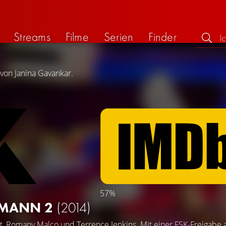
Streams
Filme
Serien
Finder
 von Janina Gavankar.
57%
 MANN 2
(2014)
t
,
Romany Malco
und
Terrence Jenkins
. Mit einer FSK-Freigabe 