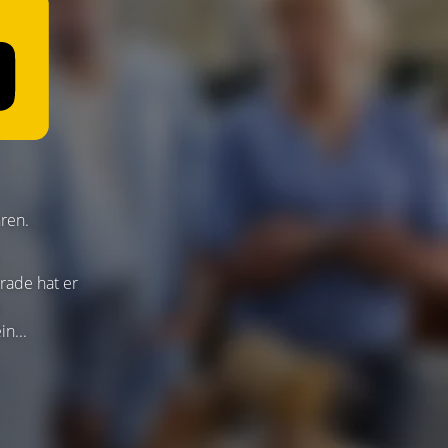
hren.
rade hat er
n...