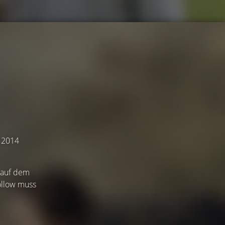
r 2014
 auf dem
ollow muss