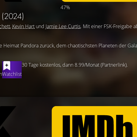
47%
S
(2024)
chett
,
Kevin Hart
und
Jamie Lee Curtis
. Mit einer FSK-Freigabe a
ihre Heimat Pandora zurück, dem chaotischsten Planeten der Galax
30 Tage kostenlos, dann 8.99/Monat (Partnerlink).
n
Watchlist