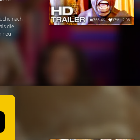
Suche nach
766.4K
97%
2:08
als die
m neu