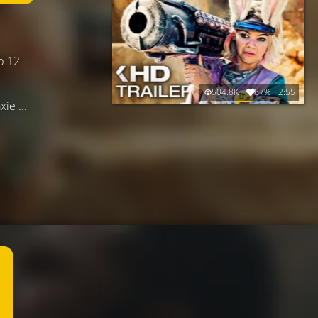
b 12
504.8K
87%
2:55
ie ...