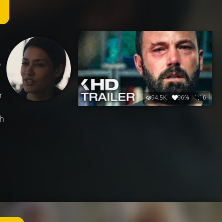
b
r
94.5K
96%
1:16
ch