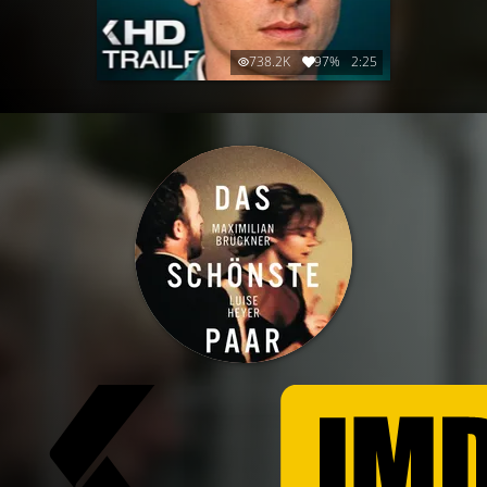
738.2K
97%
2:25