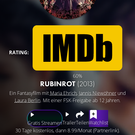
RATING:
60%
RUBINROT
(2013)
Ein Fantasyfilm mit
Maria Ehrich
,
Jannis Niewöhner
und
Laura Berlin
. Mit einer FSK-Freigabe ab 12 Jahren.
Trailer
Teilen
Watchlist
Gratis Streamen
30 Tage kostenlos, dann 8.99/Monat (Partnerlink).