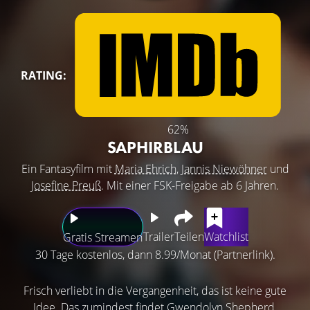
RATING:
62%
SAPHIRBLAU
Ein Fantasyfilm mit
Maria Ehrich
,
Jannis Niewöhner
und
Josefine Preuß
. Mit einer FSK-Freigabe ab 6 Jahren.
Trailer
Teilen
Watchlist
Gratis Streamen
30 Tage kostenlos, dann 8.99/Monat (Partnerlink).
Frisch verliebt in die Vergangenheit, das ist keine gute
Idee. Das zumindest findet Gwendolyn Shepherd,