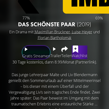
77%
69%
DAS SCHÖNSTE PAAR
(2019)
Ein Drama mit
Maximilian Brückner
,
Luise Heyer
und
Florian Bartholomäi
Trailer
Teilen
Watchlist
Gratis Streamen
30 Tage kostenlos, dann 8.99/Monat (Partnerlink).
Das junge Lehrerpaar Malte und Liv Blendermann
genießt den Sommerurlaub auf einer Mittelmeerinsel
– bis dieser mit einem Überfall und der
Vergewaltigung Liv’s sein tragisches Ende findet. Zwei
Jahre später: Das Paar beweist im Umgang mit dem
traumatischen Erlebnis eine erstaunliche Stärke ...