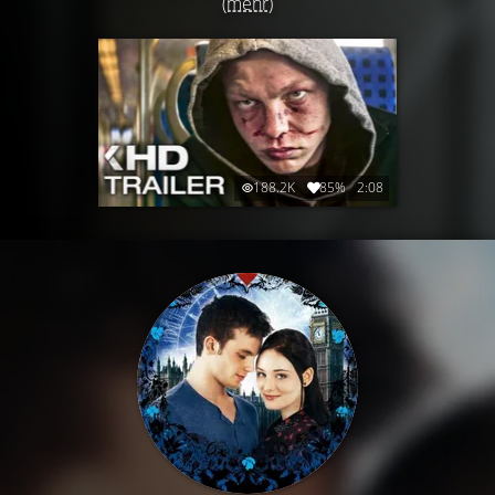
(mehr)
188.2K
85%
2:08