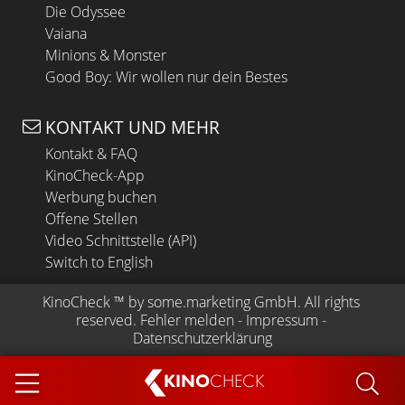
Die Odyssee
Vaiana
Minions & Monster
Good Boy: Wir wollen nur dein Bestes
KONTAKT UND MEHR
Kontakt & FAQ
KinoCheck-App
Werbung buchen
Offene Stellen
Video Schnittstelle (API)
Switch to English
KinoCheck
 ™ by 
some.marketing GmbH
. All rights 
reserved.
Fehler melden
 - 
Impressum
 - 
Datenschutzerklärung
KINO
CHECK