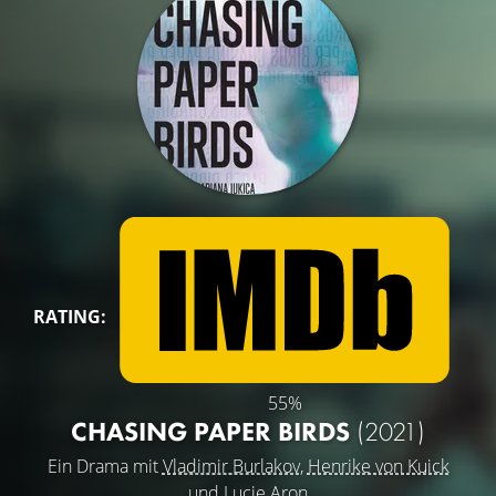
RATING:
55%
CHASING PAPER BIRDS
(2021)
Ein Drama mit
Vladimir Burlakov
,
Henrike von Kuick
und
Lucie Aron