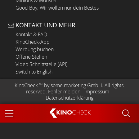
Minions & Monster
Good Boy: Wir wollen nur dein Bestes
KONTAKT UND MEHR
Kontakt & FAQ
KinoCheck-App
Werbung buchen
Offene Stellen
Video Schnittstelle (API)
Switch to English
KinoCheck
 ™ by 
some.marketing GmbH
. All rights 
reserved.
Fehler melden
 - 
Impressum
 - 
Datenschutzerklärung
KINO
CHECK
App