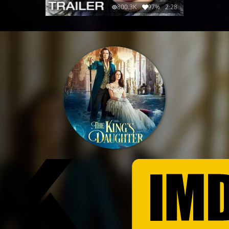
800.3K
97%
2:28