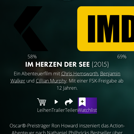
58%
69%
IM HERZEN DER SEE
(2015)
Ein Abenteuerfilm mit
Chris Hemsworth
,
Benjamin
Walker
und
Cillian Murphy
. Mit einer FSK-Freigabe ab
12 Jahren.
Leihen
Trailer
Teilen
Watchlist
Oscar®-Preisträger Ron Howard inszeniert das Action-
Abenteuer nach Nathaniel Philbricks Bestseller über