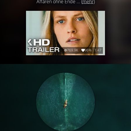
Affären ohne Ende ...
(mehr)
769.9K
96%
1:47