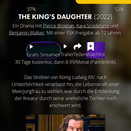
37%
52%
THE KING'S DAUGHTER
(2022)
Ein Drama mit
Pierce Brosnan
,
Kaya Scodelario
und
Benjamin Walker
. Mit einer FSK-Freigabe ab 12 Jahren.
Trailer
Teilen
Watchlist
Gratis Streamen
30 Tage kostenlos, dann 8.99/Monat (Partnerlink).
Das Streben von König Ludwig XIV. nach
Unsterblichkeit veranlasst ihn, die Lebenskraft einer
Meerjungfrau zu stehlen, was durch die Entdeckung
der Kreatur durch seine uneheliche Tochter noch
erschwert wird.