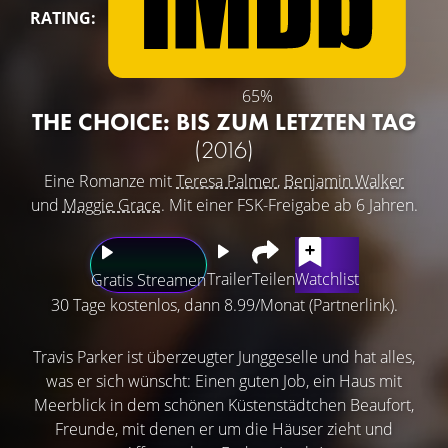
RATING:
65%
THE CHOICE: BIS ZUM LETZTEN TAG
(2016)
Eine Romanze mit
Teresa Palmer
,
Benjamin Walker
und
Maggie Grace
. Mit einer FSK-Freigabe ab 6 Jahren.
Trailer
Teilen
Watchlist
Gratis Streamen
30 Tage kostenlos, dann 8.99/Monat (Partnerlink).
Travis Parker ist überzeugter Junggeselle und hat alles,
was er sich wünscht: Einen guten Job, ein Haus mit
Meerblick in dem schönen Küstenstädtchen Beaufort,
Freunde, mit denen er um die Häuser zieht und