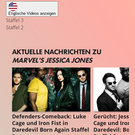
Englische Videos anzeigen
Staffel 3
Staffel 2
AKTUELLE NACHRICHTEN ZU
MARVEL'S JESSICA JONES
DAREDEVIL: BORN AGAIN
DEFENDERS
Defenders-Comeback: Luke
Gerücht: Jessic
Cage und Iron Fist in
Cage und Iron F
Daredevil Born Again Staffel
Daredevil: Bor