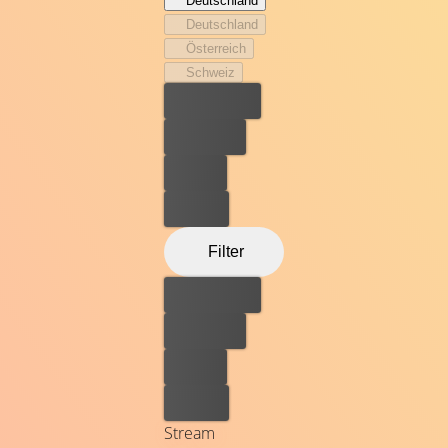
Deutschland
aber ihr Hauptinteresse gilt nicht der Rettung der Welt,
Deutschland
sondern der ihrer Wohnung und der Bewältigung ihres
Österreich
Alltags.
Schweiz
Bester Preis
Kostenlos
Leihen
Kaufen
Filter
Bester Preis
Kostenlos
Leihen
Kaufen
Stream