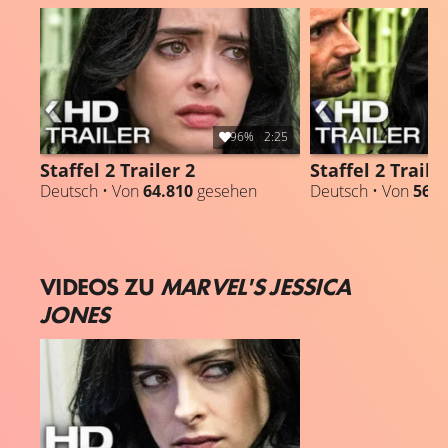
96%
2:25
Staffel 2 Trailer 2
Staffel 2 Traile
Deutsch • Von
64.810
gesehen
Deutsch • Von
56.7
VIDEOS ZU
MARVEL'S JESSICA
JONES