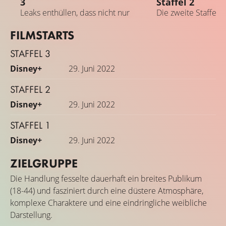
3
Staffel 2
Leaks enthüllen, dass nicht nur
Die zweite Staffel 
Jessica Jones in der Marvel-Serie zu
ist bereits bestellt
FILMSTARTS
sehen sein wird
STAFFEL 3
Disney+
29. Juni 2022
STAFFEL 2
Disney+
29. Juni 2022
STAFFEL 1
Disney+
29. Juni 2022
ZIELGRUPPE
Die Handlung fesselte dauerhaft ein breites Publikum
(18-44) und fasziniert durch eine düstere Atmosphäre,
komplexe Charaktere und eine eindringliche weibliche
Darstellung.