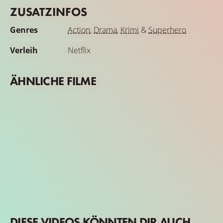
ZUSATZINFOS
Genres
Action
,
Drama
,
Krimi
&
Superhero
Verleih
Netflix
ÄHNLICHE FILME
DIESE VIDEOS KÖNNTEN DIR AUCH