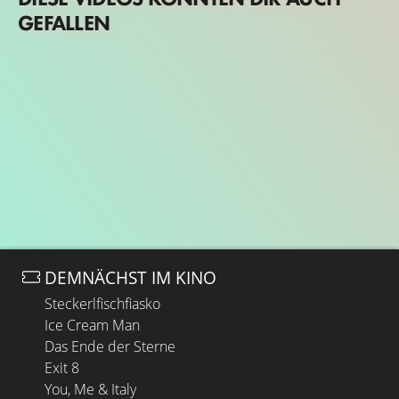
GEFALLEN
DEMNÄCHST IM KINO
Steckerlfischfiasko
Ice Cream Man
Das Ende der Sterne
Exit 8
You, Me & Italy