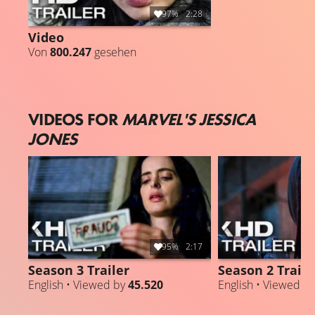
97%
2:28
Video
Von
800.247
gesehen
VIDEOS FOR
MARVEL'S JESSICA
JONES
95%
2:17
Season 3 Trailer
Season 2 Traile
English • Viewed by
45.520
English • Viewed b