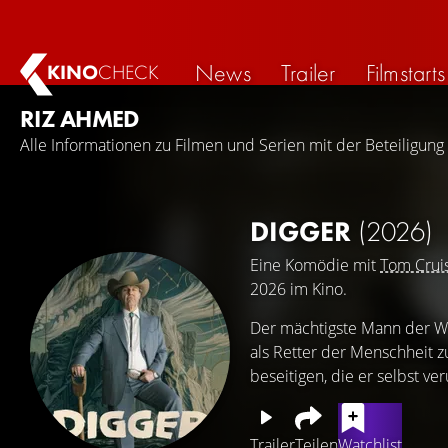
News
Trailer
Filmstarts
KINO
CHECK
RIZ AHMED
Alle Informationen zu Filmen und Serien mit der Beteiligun
DIGGER
(2026)
Eine Komödie mit
Tom Crui
2026 im Kino.
Der mächtigste Mann der Wel
als Retter der Menschheit 
beseitigen, die er selbst ver
Trailer
Teilen
Watchlist