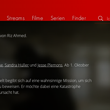
Streams
Filme
Serien
Finder
g von Riz Ahmed.
se
,
Sandra Hüller
und
Jesse Plemons
. Ab 1. Oktober
t begibt sich auf eine wahnsinnige Mission, um sich
zu beweisen. Er möchte dabei eine Katastrophe
ursacht hat.