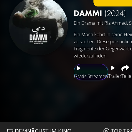
DAMMI
(2024)
Ein Drama mit
Riz Ahmed
,
S
Ein Mann kehrt in seine He
zu suchen. Diese persönlic
Fragmente der Gegenwart er
wiederzufinden.
Trailer
Teile
Gratis Streamen
DEMNÄCHST IM KINO
TOP TR