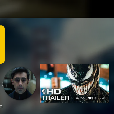
 12
3.5M
98%
2:41
um