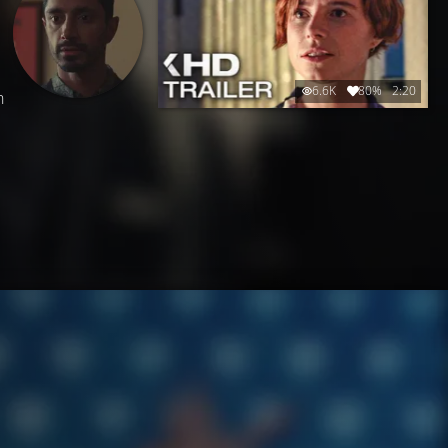
6.6K
80%
2:20
n