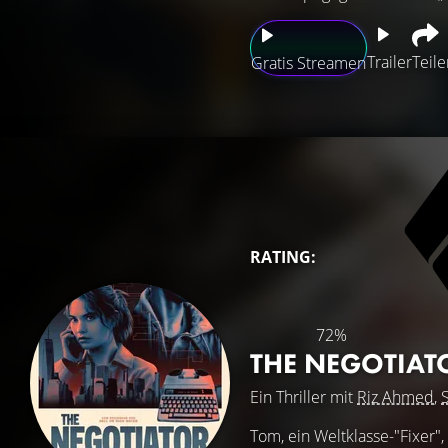
Trailer
Teile
Gratis Streamen
RATING:
72%
THE NEGOTIA
Ein Thriller mit
Riz Ahmed
,
Tom, ein Weltklasse-"Fixer",