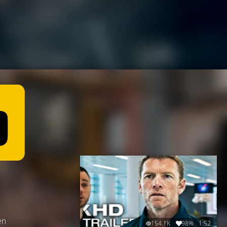
en
154.1K
98%
1:52