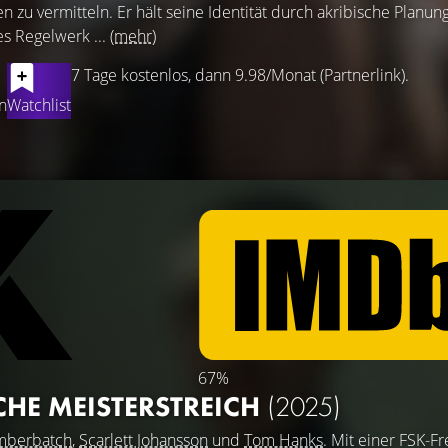
zu vermitteln. Er hält seine Identität durch akribische Planu
es Regelwerk ...
(mehr)
7 Tage kostenlos, dann 9.98/Monat (Partnerlink).
n
Watchlist
67%
CHE MEISTERSTREICH
(2025)
mberbatch
,
Scarlett Johansson
und
Tom Hanks
. Mit einer FSK-F