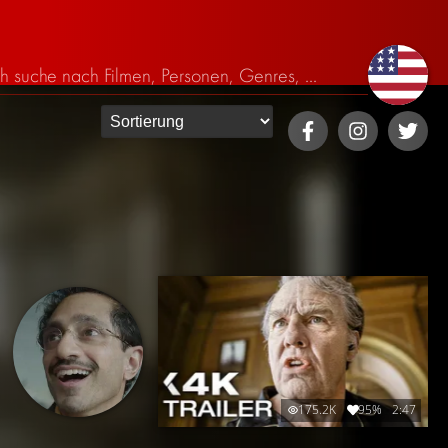
175.2K
95%
2:47