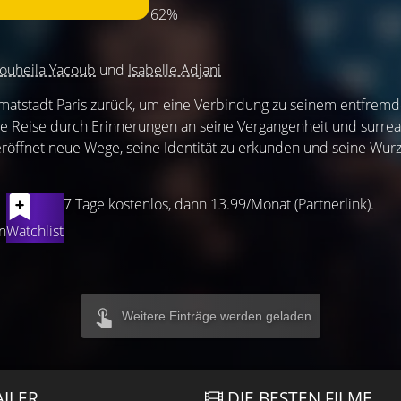
62%
ouheila Yacoub
und
Isabelle Adjani
imatstadt Paris zurück, um eine Verbindung zu seinem entfremd
he Reise durch Erinnerungen an seine Vergangenheit und surrea
öffnet neue Wege, seine Identität zu erkunden und seine Wur
7 Tage kostenlos, dann 13.99/Monat (Partnerlink).
n
Watchlist
Weitere Einträge werden geladen
AILER
DIE BESTEN FILME