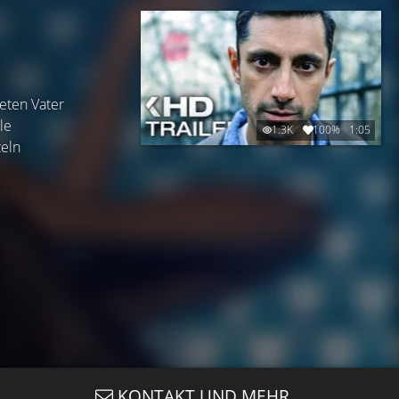
eten Vater
le
1.3K
100%
1:05
zeln
KONTAKT UND MEHR