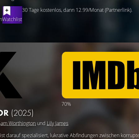
30 Tage kostenlos, dann 12.99/Monat (Partnerlink).
n
Watchlist
70%
TOR
(2025)
Sam Worthington
und
Lily James
 ist darauf spezialisiert, lukrative Abfindungen zwischen korrupt