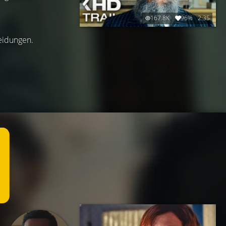
167.8K
96%
2:35
eidungen.