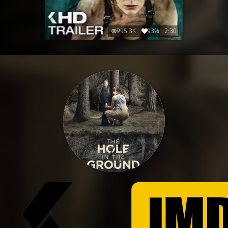
995.3K
93%
2:30