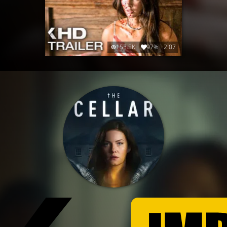
153.5K
97%
2:07