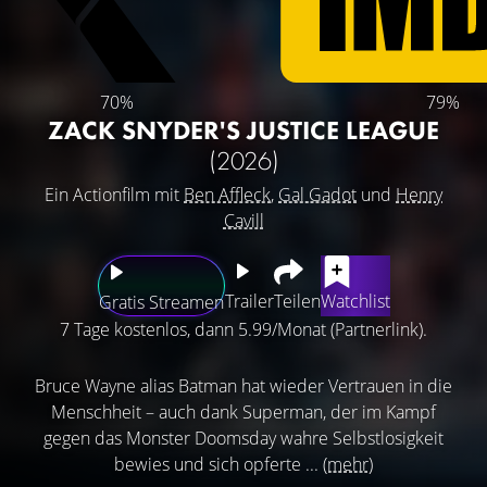
70%
79%
ZACK SNYDER'S JUSTICE LEAGUE
(2026)
Ein Actionfilm mit
Ben Affleck
,
Gal Gadot
und
Henry
Cavill
Trailer
Teilen
Watchlist
Gratis Streamen
7 Tage kostenlos, dann 5.99/Monat (Partnerlink).
Bruce Wayne alias Batman hat wieder Vertrauen in die
Menschheit – auch dank Superman, der im Kampf
gegen das Monster Doomsday wahre Selbstlosigkeit
bewies und sich opferte ...
(mehr)