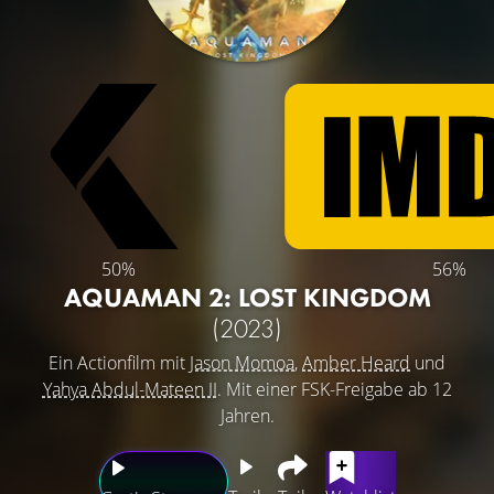
50%
56%
AQUAMAN 2: LOST KINGDOM
(2023)
Ein Actionfilm mit
Jason Momoa
,
Amber Heard
und
Yahya Abdul-Mateen II
. Mit einer FSK-Freigabe ab 12
Jahren.