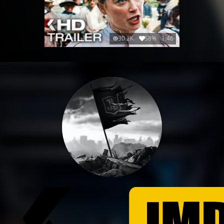
30.2K
58%
1:46