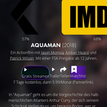
57%
68%
AQUAMAN
(2018)
Ein Actionfilm mit
Jason Momoa
,
Amber Heard
und
Patrick Wilson
. Mit einer FSK-Freigabe ab 12 Jahren.
Trailer
Teilen
Watchlist
Gratis Streamen
7 Tage kostenlos, dann 5.99/Monat (Partnerlink).
In "Aquaman" geht es um die Vorgeschichte des halb
menschlichen Atlanters Arthur Curry, der sich seinem
Schicksal stellen muss, um herauszufinden, wer er