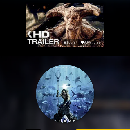
106.9K
98%
2:29