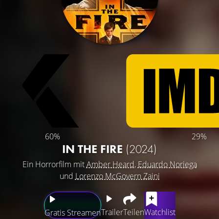
60%
29%
IN THE FIRE
(2024)
Ein Horrorfilm mit
Amber Heard
,
Eduardo Noriega
und
Lorenzo McGovern Zaini
Trailer
Teilen
Watchlist
Gratis Streamen