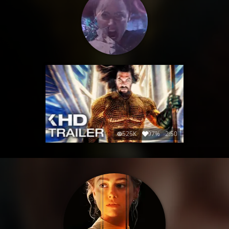
525K
97%
2:50