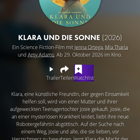
KLARA UND DIE SONNE
(2026)
Ein Science Fiction-Film mit
Jenna Ortega
,
Mia Tharia
und
Amy Adams
. Ab 29. Oktober 2026 im Kino.
Trailer
Teilen
Watchlist
Klara, eine künstliche Freundin, der gegen Einsamkeit
helfen soll, wird von einer Mutter und ihrer
aufgeweckten Teenagertochter Josie gekauft. Josie, die
an einer mysteriösen Krankheit leidet, liebt ihre neue
Robotergefährtin abgöttisch. Auf der Suche nach
einem Weg, Josie und alle, die sie lieben, vor
Herzschmerz zu bewahren, lernt Klara die Macht der