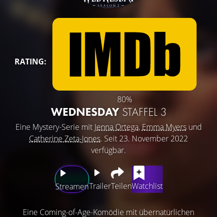
RATING:
80%
WEDNESDAY
STAFFEL 3
Eine Mystery-Serie mit
Jenna Ortega
,
Emma Myers
und
Catherine Zeta-Jones
. Seit 23. November 2022
verfügbar.
Trailer
Teilen
Watchlist
Streamen
Eine Coming-of-Age-Komödie mit übernatürlichen