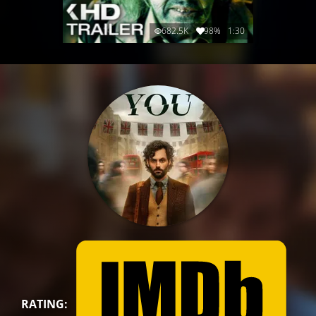
682.5K
98%
1:30
RATING: