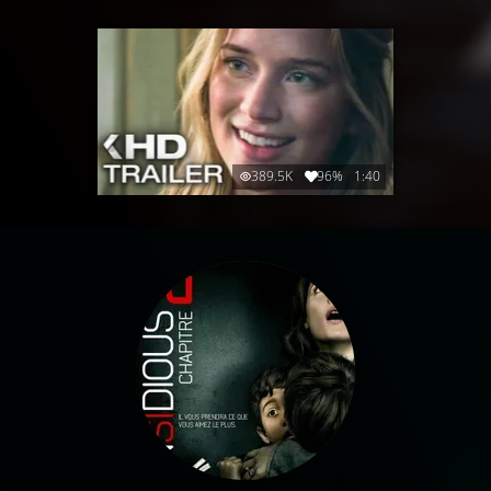
389.5K
96%
1:40