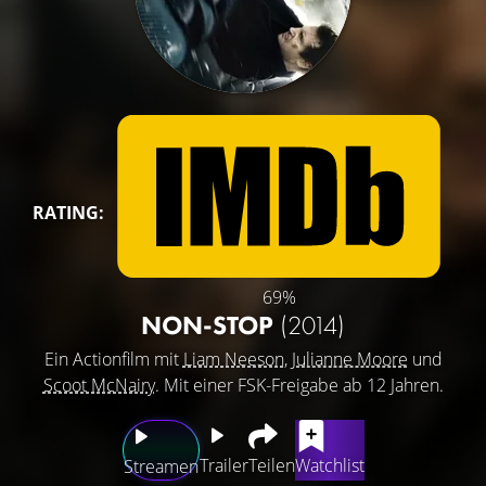
RATING:
69%
NON-STOP
(2014)
Ein Actionfilm mit
Liam Neeson
,
Julianne Moore
und
Scoot McNairy
. Mit einer FSK-Freigabe ab 12 Jahren.
Trailer
Teilen
Watchlist
Streamen