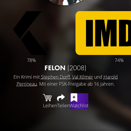
78%
74%
FELON
(2008)
Ein Krimi mit
Stephen Dorff
,
Val Kilmer
und
Harold
Perrineau
. Mit einer FSK-Freigabe ab 16 Jahren.
Leihen
Teilen
Watchlist