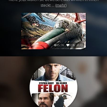
steckt ...
(mehr)
95.1K
91%
2:20