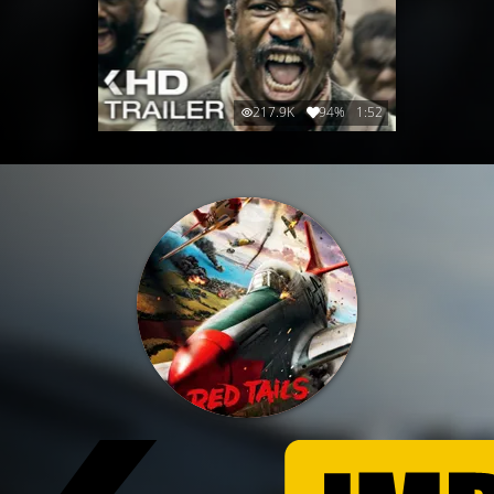
217.9K
94%
1:52