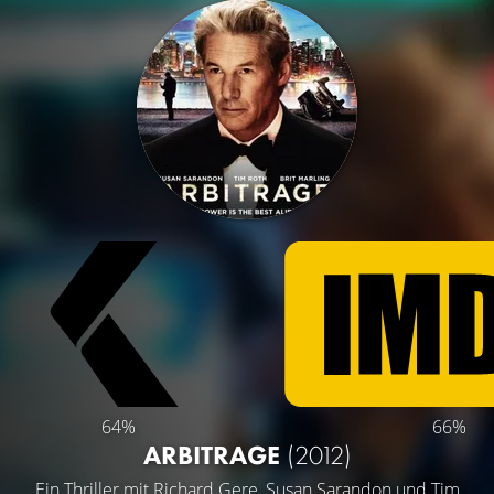
64%
66%
ARBITRAGE
(2012)
Ein Thriller mit
Richard Gere
,
Susan Sarandon
und
Tim