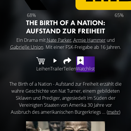
68%
65%
THE BIRTH OF A NATION:
AUFSTAND ZUR FREIHEIT
Ein Drama mit
Nate Parker
,
Armie Hammer
und
Gabrielle Union
. Mit einer FSK-Freigabe ab 16 Jahren.
Leihen
Trailer
Teilen
Watchlist
The Birth of a Nation - Aufstand zur Freiheit erzählt die
wahre Geschichte von Nat Turner, einem gebildeten
Sklaven und Prediger, angesiedelt im Süden der
Vereinigten Staaten von Amerika 30 Jahre vor
Ausbruch des amerikanischen Bürgerkriegs ...
(mehr)