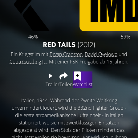
46%
59%
RED TAILS
(2012)
Ein Kriegsfilm mit
Bryan Cranston
,
David Oyelowo
und
Cuba Gooding Jr.
. Mit einer FSK-Freigabe ab 16 Jahren.
Trailer
Teilen
Watchlist
Italien, 1944. Während der Zweite Weltkrieg
unvermindert lodert, wird die 332nd Fighter Group -
die erste afroamerikanische Lufteinheit - in Italien
stationiert, wo sie mit zweitklassigen Einsätzen
abgespeist wird. Den Stolz der Piloten mindert das
nicht. Jetzt wollen sie beweisen, was wirklich in ihnen