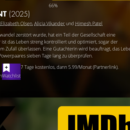
66%
NT
(2025)
t
Elizabeth Olsen
,
Alicia Vikander
und
Himesh Patel
wandel zerstört wurde, hat ein Teil der Gesellschaft eine
r ist das Leben streng kontrolliert und optimiert, sogar der
 Zufall überlassen. Eine Gutachterin wird beauftragt, das Leb
 Powerpaares sieben Tage lang zu überprüfen.
7 Tage kostenlos, dann 5.99/Monat (Partnerlink).
n
Watchlist