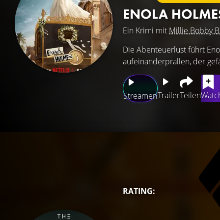
ENOLA HOLME
Ein Krimi mit
Millie Bobby 
Die Abenteuerlust führt Eno
aufeinanderprallen, der gefäh
Trailer
Teilen
Watch
Streamen
RATING: