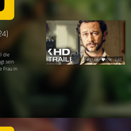
24)
l die
21.6K
97%
2:47
gt sein
e Frau in