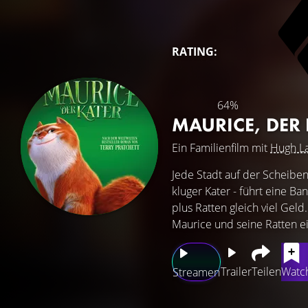
RATING:
64%
MAURICE, DER
Ein Familienfilm mit
Hugh La
Jede Stadt auf der Scheiben
kluger Kater - führt eine Ba
plus Ratten gleich viel Geld
Maurice und seine Ratten ei
Trailer
Teilen
Watch
Streamen