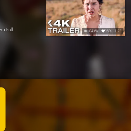
em Fall
104.6K
98%
1:23