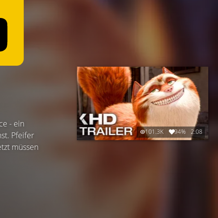
e - ein
101.3K
94%
2:08
t. Pfeifer
Jetzt müssen