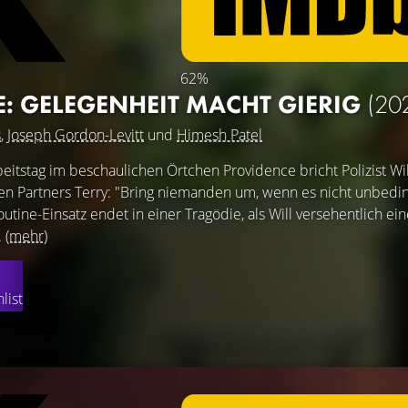
62%
E: GELEGENHEIT MACHT GIERIG
(20
s
,
Joseph Gordon-Levitt
und
Himesh Patel
eitstag im beschaulichen Örtchen Providence bricht Polizist Wil
en Partners Terry: "Bring niemanden um, wenn es nicht unbedin
utine-Einsatz endet in einer Tragödie, als Will versehentlich ein
.
(mehr)
list