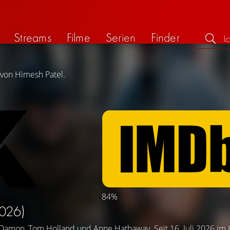
Streams
Filme
Serien
Finder
 von Himesh Patel.
84%
026)
 Damon
,
Tom Holland
und
Anne Hathaway
. Seit 16. Juli 2026 im