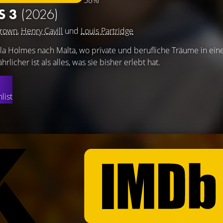
58%
S 3
(2026)
Brown
,
Henry Cavill
und
Louis Partridge
la Holmes nach Malta, wo private und berufliche Träume in ein
rlicher ist als alles, was sie bisher erlebt hat.
list