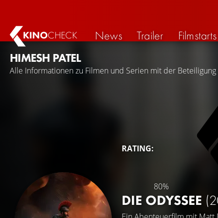
News
Trailer
Filmstarts
KINO
CHECK
HIMESH PATEL
Alle Informationen zu Filmen und Serien mit der Beteiligung
RATING:
80%
DIE ODYSSEE
(2
Ein Abenteuerfilm mit
Matt