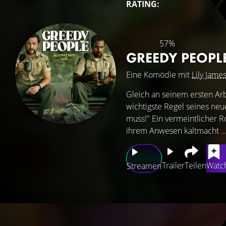
RATING:
57%
GREEDY PEOPL
Eine Komödie mit
Lily Jame
Gleich an seinem ersten Arb
wichtigste Regel seines neu
muss!" Ein vermeintlicher Ro
ihrem Anwesen kaltmacht ..
Trailer
Teilen
Watch
Streamen