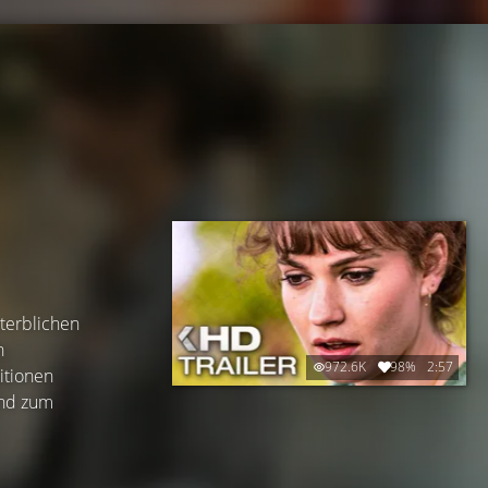
sterblichen
n
972.6K
98%
2:57
itionen
and zum