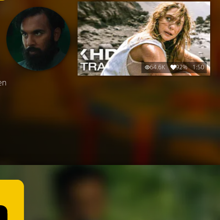
64.6K
92%
1:50
en