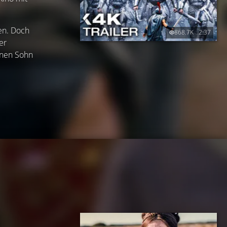
en. Doch
868.7K
2:37
er
inen Sohn