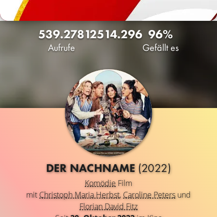
539.278
125
14.296
96%
Aufrufe
Gefällt es
DER NACHNAME
(2022)
Komödie
Film
mit
Christoph Maria Herbst
,
Caroline Peters
und
Florian David Fitz