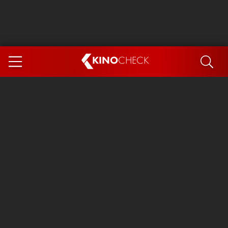
KINO
CHECK
App
DEMNÄCHST IM KINO
Steckerlfischfiasko
Ice Cream Man
Das Ende der Sterne
Exit 8
You, Me & Italy
Marsupilami