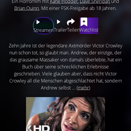
Ein Horrorfilm mit
Kane Hodder
,
Dave Sheridan
und
Brian Quinn
. Mit einer FSK-Freigabe ab 18 Jahren.
Trailer
Teilen
Watchlist
Streamen
Zehn Jahre ist der legendäre Axtmörder Victor Crowley
nun schon tot, so glaubt man. Andrew, der einzige, der
das grausame Massaker von damals überlebte, hat ein
Buch über seine schrecklichen Erlebnisse
geschrieben. Viele glauben aber, dass nicht Victor
Crowley all die Menschen abgeschlachtet hat, sondern
Andrew selbst ...
(mehr)