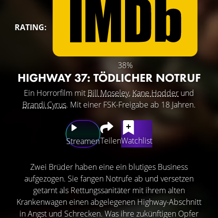
RATING:
38%
HIGHWAY 37: TÖDLICHER NOTRUF
Ein Horrorfilm mit
Bill Moseley
,
Kane Hodder
und
Brandi Cyrus
. Mit einer FSK-Freigabe ab 18 Jahren.
Teilen
Watchlist
Streamen
Zwei Brüder haben eine ein blutiges Business
aufgezogen. Sie fangen Notrufe ab und versetzen
getarnt als Rettungssanitäter mit ihrem alten
Krankenwagen einen abgelegenen Highway-Abschnitt
in Angst und Schrecken. Was ihre zukünftigen Opfer