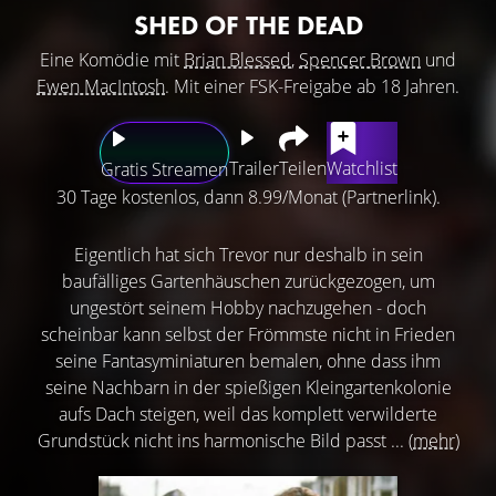
SHED OF THE DEAD
Eine Komödie mit
Brian Blessed
,
Spencer Brown
und
Ewen MacIntosh
. Mit einer FSK-Freigabe ab 18 Jahren.
Trailer
Teilen
Watchlist
Gratis Streamen
30 Tage kostenlos, dann 8.99/Monat (Partnerlink).
Eigentlich hat sich Trevor nur deshalb in sein
baufälliges Gartenhäuschen zurückgezogen, um
ungestört seinem Hobby nachzugehen - doch
scheinbar kann selbst der Frömmste nicht in Frieden
seine Fantasyminiaturen bemalen, ohne dass ihm
seine Nachbarn in der spießigen Kleingartenkolonie
aufs Dach steigen, weil das komplett verwilderte
Grundstück nicht ins harmonische Bild passt ...
(mehr)