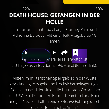
52%
30%
DEATH HOUSE: GEFANGEN IN DER
HÖLLE
Ein Horrorfilm mit
Cody Longo
,
Cortney Palm
und
Adrienne Barbeau
. Mit einer FSK-Freigabe ab 18
Jahren.
Trailer
Teilen
Watchlist
Gratis Streamen
30 Tage kostenlos, dann 3.99/Monat (Partnerlink).
Mitten im militärischen Sperrgebiet in der Wüste
Nevadas liegt das geheime Hochsicherheitsgefängnis
„Death House“. Hier sitzen die brutalsten Verbrecher
der USA ein. Die beiden Bundesbeamten Toria Boon
und Jae Novak erhalten eine exklusive Führung durch
dieses Höllenloch ...
(mehr)